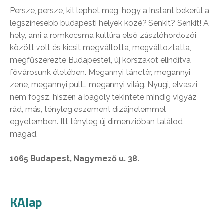
Persze, persze, kit lephet meg, hogy a Instant bekerül a
legszínesebb budapesti helyek közé? Senkit? Senkit! A
hely, ami a romkocsma kultúra első zászlóhordozói
között volt és kicsit megváltotta, megváltoztatta,
megfűszerezte Budapestet, új korszakot elindítva
fővárosunk életében. Megannyi tánctér, megannyi
zene, megannyi pult… megannyi világ. Nyugi, elveszi
nem fogsz, hiszen a bagoly tekintete mindig vigyáz
rád, más, tényleg eszement dizájnelemmel
egyetemben. Itt tényleg új dimenzióban találod
magad.
1065 Budapest, Nagymező u. 38.
KAlap