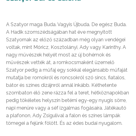
A Szatyor maga Buda. Vagyis Újbuda. De egész Buda.
A Hadik szomszédságában hat éve megnyitott
Szatyornak az előző században még olyan vendégei
voltak, mint Móricz, Kosztolányi, Ady vagy Karinthy. A
nagy művészek helyét most az új bohémok és
művészek vették át, a romkocsmaként üzemelő
Szatyor pedig a műfaj egy sokkal elegánsabb műfaját
mutatja be: romokról és roncsokról szó sincs, fiatalos,
bátor és színes dizájnról annál inkább. Kéthetente
szombaton élő zene rázza fel a teret, hétköznapokban
pedig tökéletes helyszín betérni egy-egy nyugis sörre,
napi menüre vagy a séf izgalmas fogásaira. Játékautó
a plafonon, Ady Zsigulival a falon és színes lámpák
tömegei a fejünk fölött. És az édes budai nyugalom.