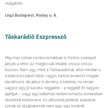
világában.
1092 Budapest, Ráday u. 8.
Táskarádió Eszpresszó
Míg más színes romkocsmákban is fontos szerepet
játszik a retro, az mégiscsak inkább vissza-vissza
köszön. Nem úgy, mint a Táskarádiónál, ahol minden a
Kádár-korszakot idézi, vagyis turista ismerőst megéri
ide elhozni, de akkor is élmény a betérés, ha simán
vágysz egy jó kávéra, reggelire – a reggelit itt nagyon
ajánljuk – vagy egy kellemes estére ismerős-ismeretlen
díszlettel körbevéve. Az átkosbeli játékok, plakátok,
színek és dizájnelemek nem egy-egy konkrét