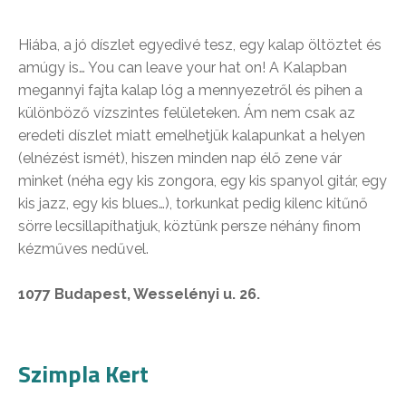
Hiába, a jó díszlet egyedivé tesz, egy kalap öltöztet és
amúgy is… You can leave your hat on! A Kalapban
megannyi fajta kalap lóg a mennyezetről és pihen a
különböző vízszintes felületeken. Ám nem csak az
eredeti díszlet miatt emelhetjük kalapunkat a helyen
(elnézést ismét), hiszen minden nap élő zene vár
minket (néha egy kis zongora, egy kis spanyol gitár, egy
kis jazz, egy kis blues…), torkunkat pedig kilenc kitűnő
sörre lecsillapíthatjuk, köztünk persze néhány finom
kézműves nedűvel.
1077 Budapest, Wesselényi u. 26.
Szimpla Kert