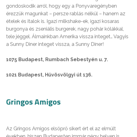
gondoskodik arról, hogy egy a Ponyvaregényben
érezzük magunkat – persze rablás nélkül – hanem az
ételek és italok is. Igazi milkshake-ek, igazi kosaras
burgonya és zseniális burgerek, nagy pohár kólákkal,
tele jéggel. Álmainkban Amerika vissza integet… Vagyis
a Sunny Diner integet vissza, a Sunny Diner!
1075 Budapest, Rumbach Sebestyén u. 7.
1021 Budapest, Hűvösvölgyi út 136.
Gringos Amigos
Az Gringos Amigos elsöprő sikert ért el az elmúlt
években, hiszen Budapesten immár négy helyen is