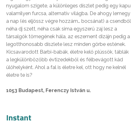
nyugalom szigete, a különleges díszlet pedig egy kapu
valamilyen furcsa, alternatív világba. De ahogy lemegy
a nap (és eljössz végre hozzám… bocsánat) a csendből
néha dj szett, néha csak sima egyszerű zaj lesz a
társalgók tömegének hála, az eszement dizájn pedig a
legotthonosabb díszlete lesz minden görbe estének.
Kicsavarodott Barbi-babák, életre kelő plüssök, táblák
a legkülönbözőbb évtizedekből és félbevágott kád
ülőhelyként. Ahol a fal is életre kel, ott hogy ne kelnél
életre te is?
1053 Budapest, Ferenczy István u.
Instant