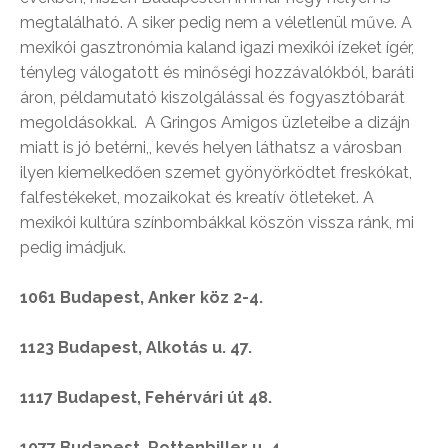
megtalálható. A siker pedig nem a véletlenül műve. A
mexikói gasztronómia kaland igazi mexikói ízeket ígér,
tényleg válogatott és minőségi hozzávalókból, baráti
áron, példamutató kiszolgálással és fogyasztóbarát
megoldásokkal. A Gringos Amigos üzleteibe a dizájn
miatt is jó betérni,, kevés helyen láthatsz a városban
ilyen kiemelkedően szemet gyönyörködtet freskókat,
falfestékeket, mozaikokat és kreatív ötleteket. A
mexikói kultúra színbombákkal köszön vissza ránk, mi
pedig imádjuk.
1061 Budapest, Anker köz 2-4.
1123 Budapest, Alkotás u. 47.
1117 Budapest, Fehérvári út 48.
1077 Budapest, Rottenbiller u. 4.