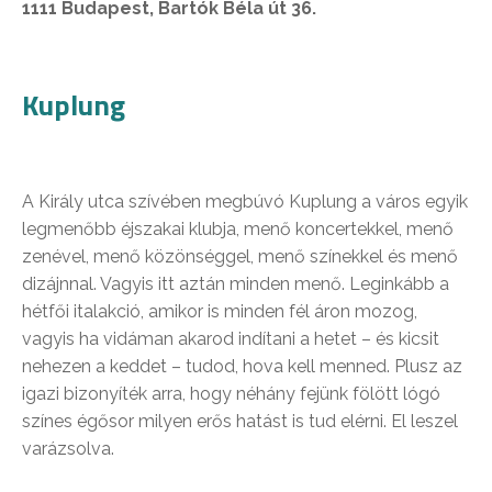
1111 Budapest, Bartók Béla út 36.
Kuplung
A Király utca szívében megbúvó Kuplung a város egyik
legmenőbb éjszakai klubja, menő koncertekkel, menő
zenével, menő közönséggel, menő színekkel és menő
dizájnnal. Vagyis itt aztán minden menő. Leginkább a
hétfői italakció, amikor is minden fél áron mozog,
vagyis ha vidáman akarod indítani a hetet – és kicsit
nehezen a keddet – tudod, hova kell menned. Plusz az
igazi bizonyíték arra, hogy néhány fejünk fölött lógó
színes égősor milyen erős hatást is tud elérni. El leszel
varázsolva.