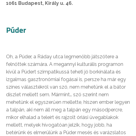
1061 Budapest, Király u. 46.
Púder
Oh, a Púder, a Ráday utca legmenőbb játszótere a
felnőttek számára. A megannyi kulturális programon
kívül a Púdert szimpatikussá teheti jó borkínálata és
izgalmas gasztronómiai fogásai is, persze ha már egy
színes választékról van szó, nem mehetünk el a bátor
díszlet mellett sem. Mármint… szó szerint nem
mehetünk el egyszerűen mellette, hiszen ember legyen
a talpán, aki nem áll meg a talpán egy másodpercre,
mikor elhalad a teleírt és rajzolt óriási üvegablakok
mellett, melyek hívogatóan jelzik, hogy jobb, ha
betérünk és elmerülünk a Púder mesés és varázslatos