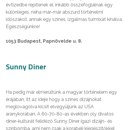
évtizedbe repítenek el, inkább összefoglalnak egy
különleges, néha már-már abszurd történelmi
időszakot, annak egy színes, izgalmas turmixát kínálva.
Egészségünkre!
1053 Budapest, Papnövelde u. 8.
Sunny Diner
Ha pedig már elmerültünk a magyar történelem egy
érájában, itt az ideje hogy a színes dizájnokat
meglovagolva kicsit elvegyüljünk az USA
aranykorában. A 60-70-80-as években oly divatos
diner-kultúrát felidéző Sunny Diner igazi dizájn- és
színbomba, ami nem csak a korabeli kiegészítőkkel