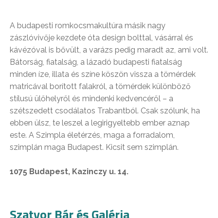
A budapesti romkocsmakultúra másik nagy
zászlóvivője kezdete óta design bolttal, vásárral és
kávézóval is bővült, a varázs pedig maradt az, ami volt.
Bátorság, fiatalság, a lázadó budapesti fiatalság
minden íze, illata és színe köszön vissza a tömérdek
matricával borított falakról, a tömérdek különböző
stílusú ülőhelyről és mindenki kedvencéről – a
szétszedett csodálatos Trabantból. Csak szólunk, ha
ebben ülsz, te leszel a legirigyeltebb ember aznap
este. A Szimpla életérzés, maga a forradalom,
szimplán maga Budapest. Kicsit sem szimplán.
1075 Budapest, Kazinczy u. 14.
Szatyor Bár és Galéria