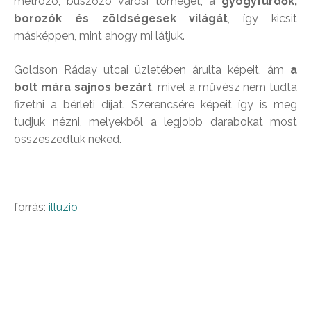
metrózó, buszozó városi tömeget, a
gyógyfürdők,
borozók és zöldségesek világát
, így kicsit
másképpen, mint ahogy mi látjuk.
Goldson Ráday utcai üzletében árulta képeit, ám
a
bolt mára sajnos bezárt
, mivel a művész nem tudta
fizetni a bérleti díjat. Szerencsére képeit így is meg
tudjuk nézni, melyekből a legjobb darabokat most
összeszedtük neked.
forrás:
illuzio