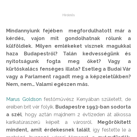
Mindannyiunk fejében megfordulhatott már a
kérdés, vajon mit gondolhatnak rólunk a
külföldiek. Milyen emlékeket visznek magukkal
haza Budapestről? Talán kedvességünk és
nyitotságunk fogta meg őket? Vagy a
kürtőskalács fenséges illata? Esetleg a Budai Vár
vagy a Parlament ragadt meg a képzeletükben?
Nem, nem… Valami egészen más.
Marus Goldson
festőművész Kenyában született, de
ereiben brit vér folyik.
Budapestre 1993-ban sodorta
a szél
, hogy aztán majdnem 2 évtizeden át alkossa
karikatúraszerű képeit a városról.
Megörökített
mindent, amit érdekesnek talált
, így festette le a