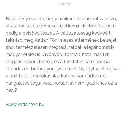
Na jó, tény és való, hogy amikor éttermekről van szó,
általában az ételremekek ízei kerülnek előtérbe, nem
pedig a belsőépítészet. A változatosság kedvéért,
tekintsd meg Katlan Tóni mesés éttermének belsejét,
ahol természetesen megtalálhatóak a legfinomabb
magyar ételek is! Gyönyörű formák, hatalmas tér,
elegáns dekor elemek, és a tökéletes harmóniában
elrendezett bútor gyöngyszemek. Gyógyfüvek lógnak
a pult fölött, merőkanalak katona sorrendben, és
hangulatos tégla vesz körül. Hát nem igazi kincs ez a
hely?
www.katlantoni.hu