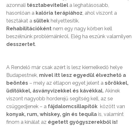
azonnali
tésztabevitellel
a leghatásosabb,
hasonlóan a
kalória terápiához
, ahol viszont a
tésztákat a
sültek
helyettesítik.
Rehabilitációként
nem egy nagy körben kell
beszélnünk problémáinkról. Elég ha eszünk valamilyen
desszertet
.
A Rendelő már csak azért is lesz kiemelkedő helye
Budapestnek,
mivel itt lesz egyedül élvezhető a
beöntés
– mely az étlapon egyet jelent a
sörökkel,
üdítőkkel, ásványvizekkel és kávékkal.
Akinek
viszont nagyobb horderejű segítség kell, az se
csüggedjenek – a
fájdalomcsillapítók
között van
konyak, rum, whiskey, gin és tequila
is, valamint
finom a kínálat az
égetett gyógyszerekből is!