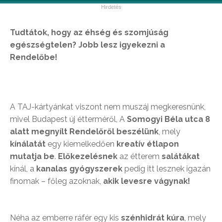
Tudtátok, hogy az éhség és szomjúság
egészségtelen? Jobb lesz igyekezni a
Rendelőbe!
A TAJ-kártyánkat viszont nem muszáj megkeresnünk,
mivel Budapest új étterméről, A
Somogyi Béla utca 8
alatt megnyílt Rendelőről beszélünk
, mely
kínálatát
egy kiemelkedően
kreatív étlapon
mutatja be
.
Előkezelésnek
az étterem
salátákat
kínál, a
kanalas gyógyszerek
pedig itt lesznek igazán
finomak – főleg azoknak,
akik levesre vágynak!
Néha az emberre ráfér egy kis
szénhidrát kúra
, mely