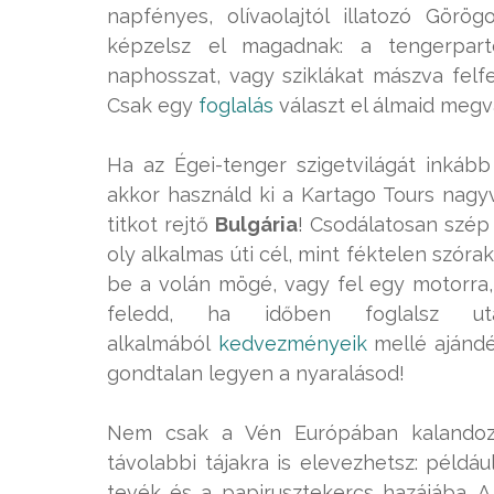
napfényes, olívaolajtól illatozó Görög
képzelsz el magadnak: a tengerpar
naphosszat, vagy sziklákat mászva fel
Csak egy
foglalás
választ el álmaid megv
Ha az Égei-tenger szigetvilágát inkáb
akkor használd ki a Kartago Tours nagy
titkot rejtő
Bulgária
! Csodálatosan szép
oly alkalmas úti cél, mint féktelen szór
be a volán mögé, vagy fel egy motorra, 
feledd, ha időben foglalsz ut
alkalmából
kedvezményeik
mellé ajánd
gondtalan legyen a nyaralásod!
Nem csak a Vén Európában kalandozh
távolabbi tájakra is elevezhetsz: példáu
tevék és a papirusztekercs hazájába. A 