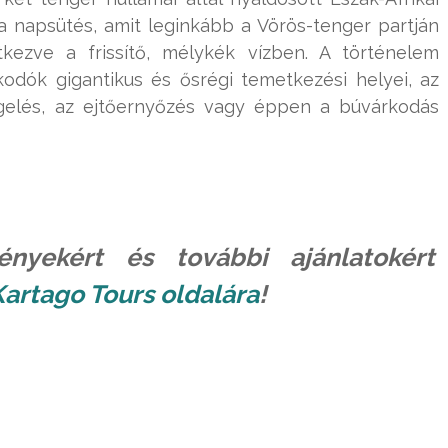
 napsütés, amit leginkább a Vörös-tenger partján
kezve a frissítő, mélykék vízben. A történelem
odók gigantikus és ősrégi temetkezési helyei, az
gelés, az ejtőernyőzés vagy éppen a búvárkodás
nyekért és további ajánlatokért
Kartago Tours oldalára
!