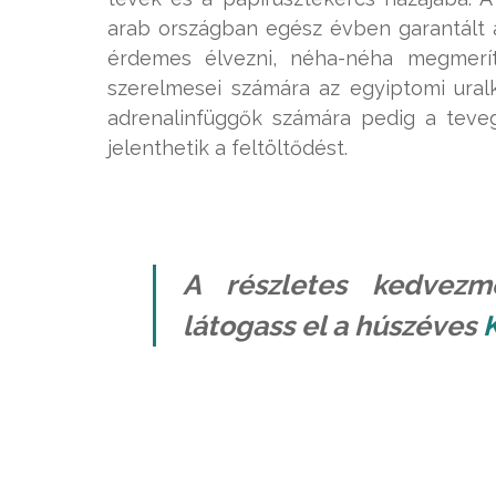
arab országban egész évben garantált a
érdemes élvezni, néha-néha megmerít
szerelmesei számára az egyiptomi uralk
adrenalinfüggők számára pedig a teve
jelenthetik a feltöltődést.
A részletes kedvezmé
látogass el a húszéves