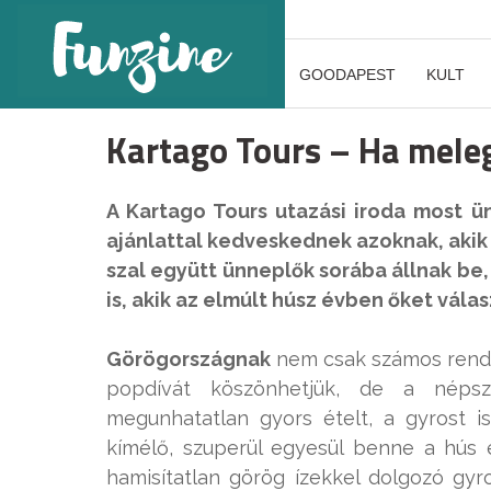
GOODAPEST
KULT
Kartago Tours – Ha mele
A Kartago Tours utazási iroda most ü
ajánlattal kedveskednek azoknak, aki
szal együtt ünneplők sorába állnak be
is, akik az elmúlt húsz évben őket vála
Görögországnak
nem csak számos rendkí
popdívát köszönhetjük, de a néps
megunhatatlan gyors ételt, a gyrost i
kímélő, szuperül egyesül benne a hús 
hamisítatlan görög ízekkel dolgozó gyro