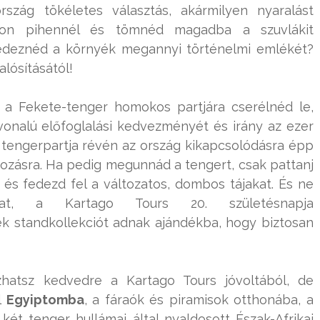
ország tökéletes választás, akármilyen nyaralást
ton pihennél és tömnéd magadba a szuvlákit
fedeznéd a környék megannyi történelmi emlékét?
alósításától!
b a Fekete-tenger homokos partjára cserélnéd le,
vonalú előfoglalási kedvezményét és irány az ezer
 tengerpartja révén az ország kikapcsolódásra épp
akozásra. Ha pedig megunnád a tengert, csak pattanj
és fedezd fel a változatos, dombos tájakat. És ne
at, a Kartago Tours 20. születésnapja
ék standkollekciót adnak ajándékba, hogy biztosan
atsz kedvedre a Kartago Tours jóvoltából, de
l
Egyiptomba
, a fáraók és piramisok otthonába, a
két tenger hullámai által nyaldosott Észak-Afrikai