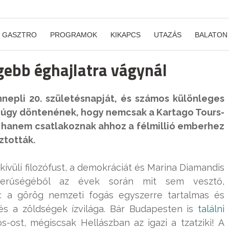
GASZTRO
PROGRAMOK
KIKAPCS
UTAZÁS
BALATON
gebb éghajlatra vágynál
nnepli 20. születésnapját, és számos különleges
k úgy döntenének, hogy nemcsak a Kartago Tours-
, hanem csatlakoznak ahhoz a félmillió emberhez
sztották.
vüli filozófust, a demokráciát és Marina Diamandis
zerűségéből az évek során mit sem vesztő,
s: a görög nemzeti fogás egyszerre tartalmas és
és a zöldségek ízvilága. Bár Budapesten is
találni
s-ost, mégiscsak Hellászban az igazi a tzatziki! A