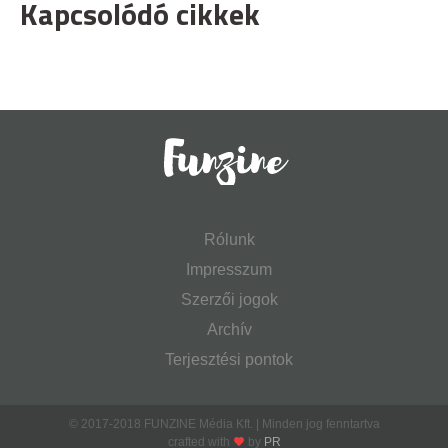
Kapcsolódó cikkek
Rólunk
Impresszum
Szerzői jogok
Archív
Terjesztési pontok
© 2017-2018 FUNZINE Média Kft. | Minden jog fenntartva
crafted with
by
PR