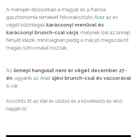
A menüjén elsősorban a magyar és a francia
gasztronómia remekeit felsorakoztató
Araz
az év
végét különleges
karácsonyi menüvel és
karácsonyi brunch-csal várja
, melynek ízei az ünnep
fényét idézik, minőségben pedig a már jól megszokott
magas színvonalat hozzák.
Az
ünnepi hangulat nem ér véget december 27-
én
, ugyanis az
Araz
újévi brunch-csal és vacsorával
is vár.
Koccints itt az idei év utolsó és a következő év első
napján is!