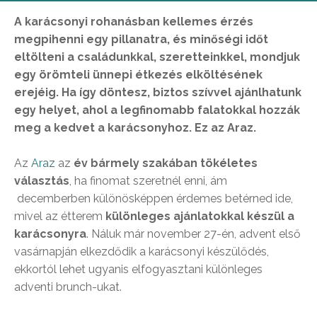
A karácsonyi rohanásban kellemes érzés
megpihenni egy pillanatra, és minőségi időt
eltölteni a családunkkal, szeretteinkkel, mondjuk
egy örömteli ünnepi étkezés elköltésének
erejéig. Ha így döntesz, biztos szívvel ajánlhatunk
egy helyet, ahol a legfinomabb falatokkal hozzák
meg a kedvet a karácsonyhoz. Ez az Araz.
Az
Araz
az
év bármely szakában tökéletes
választás
, ha finomat szeretnél enni, ám
decemberben különösképpen érdemes betérned ide,
mivel az étterem
különleges ajánlatokkal készül a
karácsonyra
. Náluk már november 27-én, advent első
vasárnapján elkezdődik a karácsonyi készülődés,
ekkortól lehet ugyanis elfogyasztani különleges
adventi brunch-ukat.