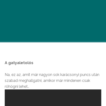
Nincs karácsony
Csendes éj…
és
Kis karácsony,
nagy karácsony…
nélkül. De mi van, ha nem
vagytok az a kifejezetten hangjegyzsonglőr
banda? Jön a youtube vagy a CD. Íme egy szpesöl
edisön csak tőlünk.
A gatyaletolós
Na, ez az, amit már nagyon sok karácsonyi puncs után
szabad meghallgatni, amikor már mindenen csak
röhögni lehet..