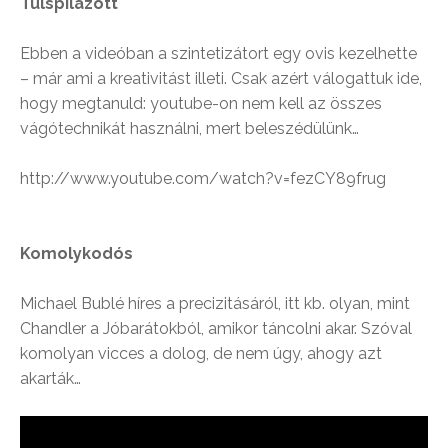
Túlspilázott
Ebben a videóban a szintetizátort egy ovis kezelhette
– már ami a kreativitást illeti. Csak azért válogattuk ide,
hogy megtanuld: youtube-on nem kell az összes
vágótechnikát használni, mert beleszédülünk…
http://www.youtube.com/watch?v=fezCY89frug
Komolykodós
Michael Bublé híres a precizitásáról, itt kb. olyan, mint
Chandler a Jóbarátokból, amikor táncolni akar. Szóval
komolyan vicces a dolog, de nem úgy, ahogy azt
akarták…