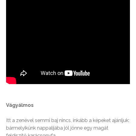
Vágyálmos
Itt a zenével semmi baj nincs, inkább a képeket ajánljuk:
bármelyikünk nappalijába jól jönne egy magát
feldíszítő karácsonyfa…