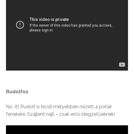
Rudolfos
No, itt Rudolf is kicsit mélyebben nézett a pohár
fenekére. Szájlent nájt – csak erős idegzetűeknek!