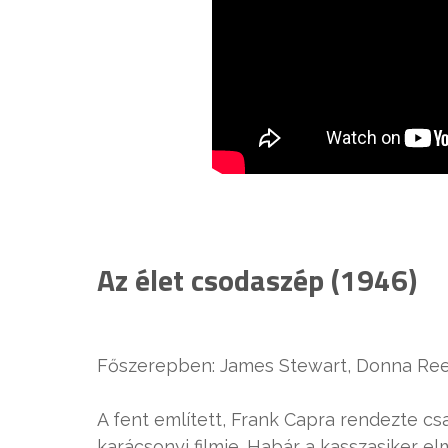
Az élet csodaszép (1946)
Főszerepben: James Stewart, Donna Re
A fent említett, Frank Capra rendezte c
karácsonyi filmje. Habár a kasszasiker e