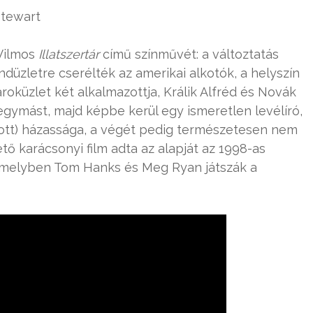
Stewart
 Vilmos
Illatszertár
című színművét: a változtatás
ndüzletre cserélték az amerikai alkotók, a helyszín
roküzlet két alkalmazottja, Králik Alfréd és Novák
egymást, majd képbe kerül egy ismeretlen levélíró,
tott) házassága, a végét pedig természetesen nem
ő karácsonyi film adta az alapját az 1998-as
amelyben Tom Hanks és Meg Ryan játszák a