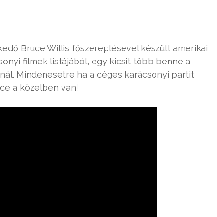
kedő Bruce Willis főszereplésével készült amerikai
csonyi filmek listájából, egy kicsit több benne a
ál. Mindenesetre ha a céges karácsonyi partit
uce a közelben van!