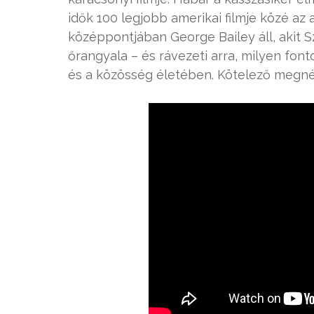
idők 100 legjobb amerikai filmje közé az a
középpontjában George Bailey áll, akit 
őrangyala – és rávezeti arra, milyen fonto
és a közösség életében. Kötelező megné