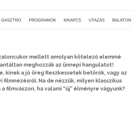
GASZTRO
PROGRAMOK
KIKAPCS
UTAZÁS
BALATON
a szaloncukor mellett amolyan kötelező elemmé
arantáltan meghozzák az ünnepi hangulatot!
, kinek a jó öreg Reszkessetek betörők, vagy az
 filmnézésről. Na de nézzük, milyen klasszikus
a filmvászon, ha valami “új” élményre vágyunk?