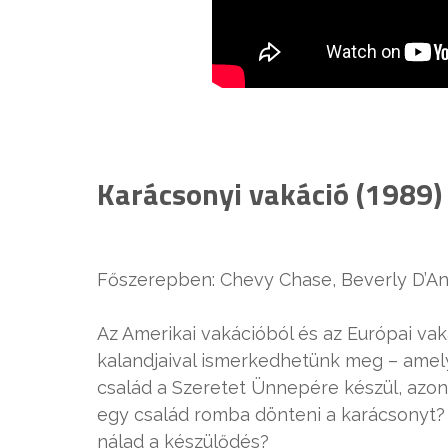
Karácsonyi vakáció (1989)
Főszerepben: Chevy Chase, Beverly D’A
Az Amerikai vakációból és az Európai vak
kalandjaival ismerkedhetünk meg – amely
család a Szeretet Ünnepére készül, azonb
egy család romba dönteni a karácsonyt? G
nálad a készülődés?