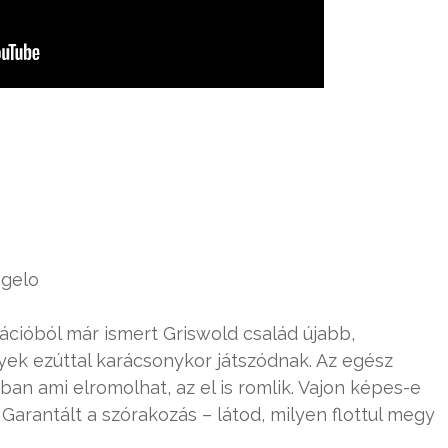
ngelo
ációból már ismert Griswold család újabb,
ek ezúttal karácsonykor játszódnak. Az egész
an ami elromolhat, az el is romlik. Vajon képes-e
arantált a szórakozás – látod, milyen flottul megy