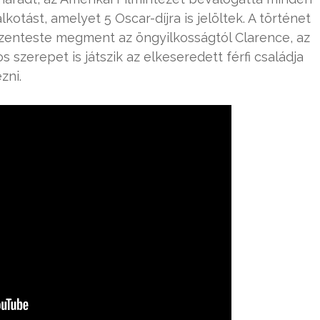
lkotást, amelyet 5 Oscar-díjra is jelöltek. A történet
Szenteste megment az öngyilkosságtól Clarence, az
s szerepet is játszik az elkeseredett férfi családja
zni.