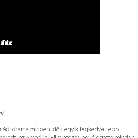
ed
saládi dráma minden idők egyik legkedveltebb
lmaradt, az Amerikai Filmintézet beválogatta minden