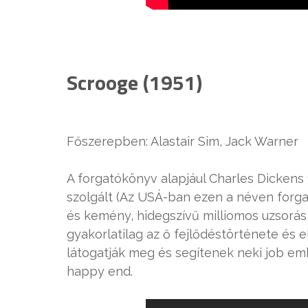
Scrooge (1951)
Főszerepben: Alastair Sim, Jack Warner
A forgatókönyv alapjául Charles Dickens
szolgált (Az USÁ-ban ezen a néven forgal
és kemény, hidegszívű milliomos uzsorás a
gyakorlatilag az ő fejlődéstörténete és
látogatják meg és segítenek neki job em
happy end.