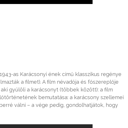
 1943-as Karácsonyi ének című klasszikus regénye
mazták a filmet). A film névadója és főszereplője
ki gyűlöli a karácsonyt (többek között): a film
 előtörténetének bemutatása: a karácsony szellemei
berré válni – a vége pedig, gondolhatjátok, hogy