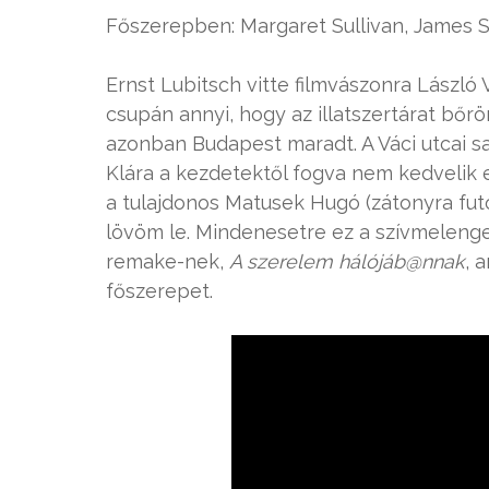
Főszerepben: Margaret Sullivan, James 
Ernst Lubitsch vitte filmvászonra László
csupán annyi, hogy az illatszertárat bőrö
azonban Budapest maradt. A Váci utcai sa
Klára a kezdetektől fogva nem kedvelik 
a tulajdonos Matusek Hugó (zátonyra fu
lövöm le. Mindenesetre ez a szívmelenget
remake-nek,
A szerelem hálójáb@nnak
, 
főszerepet.