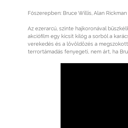
Főszerepben: Bruce Willis, Alan Rickman
Az ezerarcú, szinte hajkoronával büszkél
akciófilm egy kicsit kilóg a sorból a kará
verekedés és a lövöldözés a megszokottn
terrortámadás fenyegeti, nem árt, ha Br