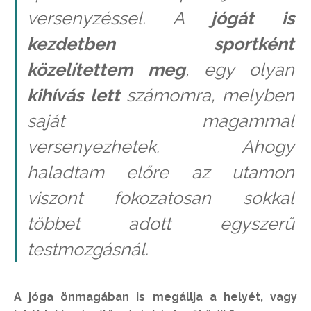
versenyzéssel. A
jógát is
kezdetben sportként
közelítettem meg
, egy olyan
kihívás lett
számomra, melyben
saját magammal
versenyezhetek. Ahogy
haladtam előre az utamon
viszont fokozatosan sokkal
többet adott egyszerű
testmozgásnál.
A jóga önmagában is megállja a helyét, vagy