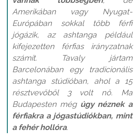
vannak többségben
, de
Amerikában vagy Nyugat-
Európában sokkal több férfi
jógázik, az ashtanga például
kifejezetten férfias irányzatnak
számít. Tavaly jártam
Barcelonában egy tradicionális
ashtanga stúdióban, ahol a 15
résztvevőből 3 volt nő. Ma
Budapesten még
úgy néznek a
férfiakra a jógastúdiókban, mint
a fehér hollóra
.