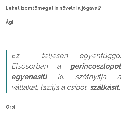
Lehet izomtömeget is növelni a jógával?
Ági
Ez teljesen egyénfüggő.
Elsősorban a
gerincoszlopot
egyenesíti
ki, szétnyitja a
vállakat, lazítja a csípőt,
szálkásít
.
Orsi