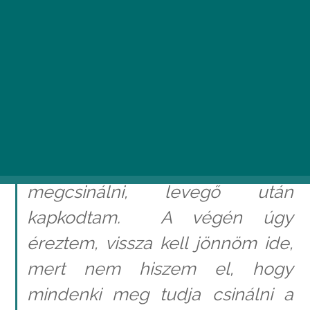
Négy éve kezdem el az ashtanga
jógát. Legelőször teljesen
véletlenül választottam ki az
első ashtanga jógastúdiót
. Az
óra felét nem tudtam
megcsinálni, levegő után
kapkodtam. A végén úgy
éreztem, vissza kell jönnöm ide,
mert nem hiszem el, hogy
mindenki meg tudja csinálni a