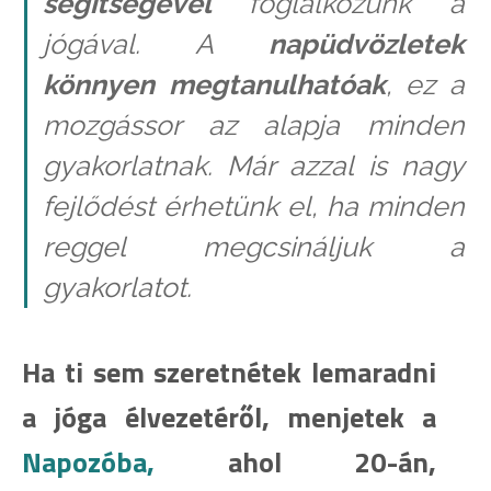
segítségével
foglalkozunk a
jógával. A
napüdvözletek
könnyen megtanulhatóak
, ez a
mozgássor az alapja minden
gyakorlatnak. Már azzal is nagy
fejlődést érhetünk el, ha minden
reggel megcsináljuk a
gyakorlatot.
Ha ti sem szeretnétek lemaradni
a jóga élvezetéről, menjetek a
Napozóba,
ahol 20-án,