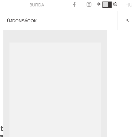
HU
BURDA
ÚJDONSÁGOK
t
a