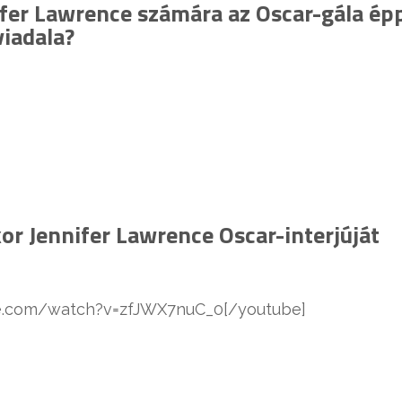
ifer Lawrence számára az Oscar-gála ép
viadala?
kor Jennifer Lawrence Oscar-interjúját
be.com/watch?v=zfJWX7nuC_0[/youtube]