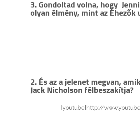
3. Gondoltad volna, hogy Jenn
olyan élmény, mint az Éhezők 
2. És az a jelenet megvan, ami
Jack Nicholson félbeszakítja?
[youtube]http://www.youtu