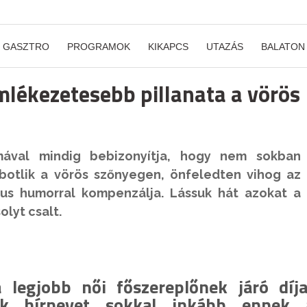
GASZTRO
PROGRAMOK
KIKAPCS
UTAZÁS
BALATON
mlékezetesebb pillanata a vörös
mával mindig bebizonyítja, hogy nem sokban
-botlik a vörös szőnyegen, önfeledten vihog az
ikus humorral kompenzálja. Lássuk hát azokat a
olyt csalt.
 legjobb női főszereplőnek járó díja
ök hírnevet sokkal inkább ennek 