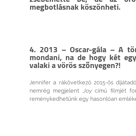
megbotlásnak köszönheti.
4. 2013 – Oscar-gála – A tö
mondani, na de hogy két egy
valaki a vörös szőnyegen?!
Jennifer a rákövetkező 2015-ös díjátadó
nemrég megjelent
Joy
című filmjét for
reménykedhetünk egy hasonlóan emléke