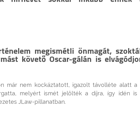
rténelem megismétli önmagát, szoktá
mást követő Oscar-gálán is elvágódjo
n már nem kockáztatott, igazolt távolléte alatt a
gatta, melyért ismét jelölték a díjra, így idén is
zetes JLaw-pillanatban.