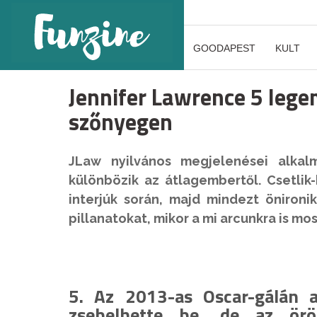
GOODAPEST
KULT
Jennifer Lawrence 5 lege
szőnyegen
JLaw nyilvános megjelenései alkal
különbözik az átlagembertől. Csetlik
interjúk során, majd mindezt öniron
pillanatokat, mikor a mi arcunkra is mos
5. Az 2013-as Oscar-gálán a
zsebelhette be, de az ör