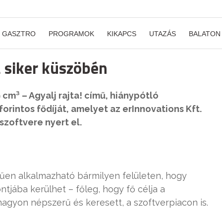
GASZTRO
PROGRAMOK
KIKAPCS
UTAZÁS
BALATON
a siker küszöbén
cm³ – Agyalj rajta! című, hiánypótló
orintos fődíját, amelyet az erInnovations Kft.
zoftvere nyert el.
rűen alkalmazható bármilyen felületen, hogy
jába kerülhet – főleg, hogy fő célja a
gyon népszerű és keresett, a szoftverpiacon is.