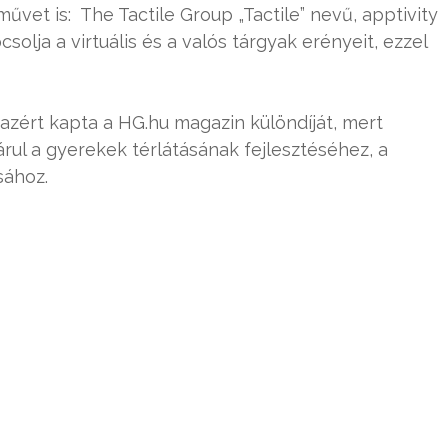
művet is: The Tactile Group „Tactile” nevű, apptivity
solja a virtuális és a valós tárgyak erényeit, ezzel
zért kapta a HG.hu magazin különdíját, mert
ul a gyerekek térlátásának fejlesztéséhez, a
sához.