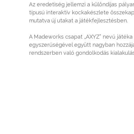
Az eredetiség jellemzi a különdíjas pálya
típusú interaktív kockakészlete összekapc
mutatva új utakat a játékfejlesztésben.
A Madeworks csapat „AXYZ” nevű játéka a
egyszerűségével együtt nagyban hozzájár
rendszerben való gondolkodás kialakulá