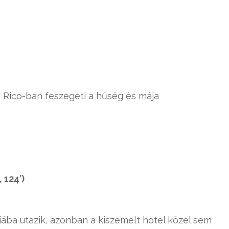
 Rico-ban feszegeti a hűség és mája
 124’)
iába utazik, azonban a kiszemelt hotel közel sem