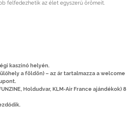
ább felfedezhetik az élet egyszerű örömeit.
régi kaszinó helyén.
 (ülőhely a földön) – az ár tartalmazza a welcome
kupont.
(FUNZINE, Holdudvar, KLM-Air France ajándékok) 8
kezdődik.