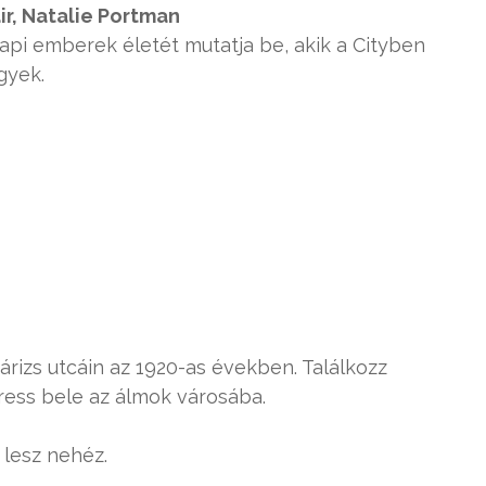
ir, Natalie Portman
znapi emberek életét mutatja be, akik a Cityben
gyek.
Párizs utcáin az 1920-as években. Találkozz
ress bele az álmok városába.
 lesz nehéz.