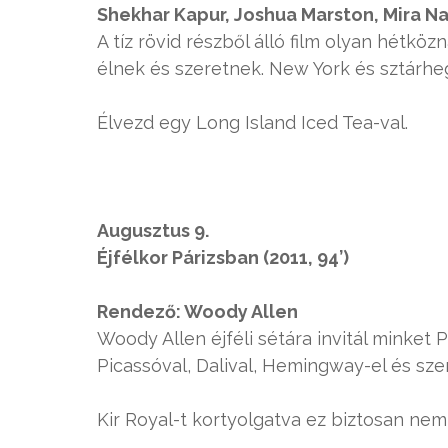
Shekhar Kapur, Joshua Marston, Mira Na
A tíz rövid részből álló film olyan hétkö
élnek és szeretnek. New York és sztárhe
Élvezd egy Long Island Iced Tea-val.
Augusztus 9.
Éjfélkor Párizsban (2011, 94’)
Rendező: Woody Allen
Woody Allen éjféli sétára invitál minket 
Picassóval, Dalival, Hemingway-el és sze
Kir Royal-t kortyolgatva ez biztosan nem