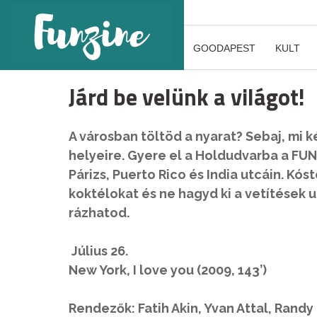
GOODAPEST
KULT
Járd be velünk a világot!
A városban töltöd a nyarat? Sebaj, mi k
helyeire. Gyere el a Holdudvarba a FUNZ
Párizs, Puerto Rico és India utcáin. Kó
koktélokat és ne hagyd ki a vetítések ut
rázhatod.
Július 26.
New York, I love you (2009, 143’)
Rendezők: Fatih Akin, Yvan Attal, Randy