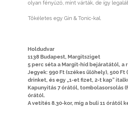
olyan fényűző, mint várták, de így legal
Tökéletes egy Gin & Tonic-kal.
Holdudvar
1138 Budapest, Margitsziget
5 perc séta a Margit-híd bejáratától, a 
Jegyek: 990 Ft (székes ülőhely), 500 Ft
drinket, és egy „1-et fizet, 2-t kap” ital
Kapunyitás 7 órától, tombolasorsolás 
órától.
A vetítés 8.30-kor, míg a buli 11 órától 