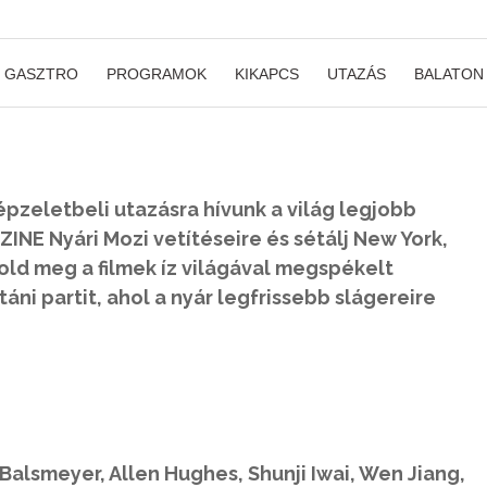
GASZTRO
PROGRAMOK
KIKAPCS
UTAZÁS
BALATON
épzeletbeli utazásra hívunk a világ legjobb
INE Nyári Mozi vetítéseire és sétálj New York,
stold meg a filmek íz világával megspékelt
áni partit, ahol a nyár legfrissebb slágereire
 Balsmeyer, Allen Hughes, Shunji Iwai, Wen Jiang,