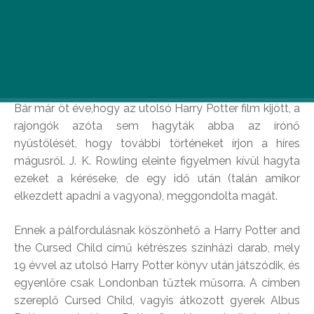
Harry Potter nem tud meghalni. Legalábbis J. K.
Rowling rutinosan teremti újjá azt a
mágusvilágot, melynek leghíresebb tagja a
sebhelyes homlokú varázsló.
Bár már öt éve,hogy az utolsó Harry Potter film kijött, a
rajongók azóta sem hagyták abba az írónő
nyüstölését, hogy további történeket írjon a híres
mágusról. J. K. Rowling eleinte figyelmen kívül hagyta
ezeket a kéréseke, de egy idő után (talán amikor
elkezdett apadni a vagyona), meggondolta magát.
Ennek a pálfordulásnak köszönhető a Harry Potter and
the Cursed Child című kétrészes színházi darab, mely
19 évvel az utolsó Harry Potter könyv után játszódik, és
egyenlőre csak Londonban tűztek műsorra. A címben
szereplő Cursed Child, vagyis átkozott gyerek Albus