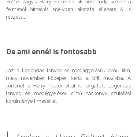
Potter, vagyis Harry Potter fia, aki nem tudja kezelni a
felmenői hírnevét, melyben akarata ellenére ő is
részesül.
De ami ennél is fontosabb
…az a Legendás lények és megfigyelésük című film,
mely november közepén kerül a brit mozikba. A
történet a Harry Potter által is forgatott Legendás
lényeg és megfigyelések című tankönyv születési
körülményeit meséli el.
„Amikor a Harry Pottert írtam,