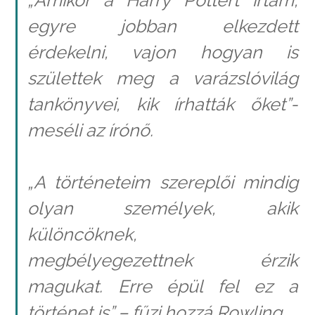
egyre jobban elkezdett
érdekelni, vajon hogyan is
születtek meg a varázslóvilág
tankönyvei, kik írhatták őket”-
meséli az írónő.
„A történeteim szereplői mindig
olyan személyek, akik
különcöknek,
megbélyegezettnek érzik
magukat. Erre épül fel ez a
történet is” – fűzi hozzá Rowling.