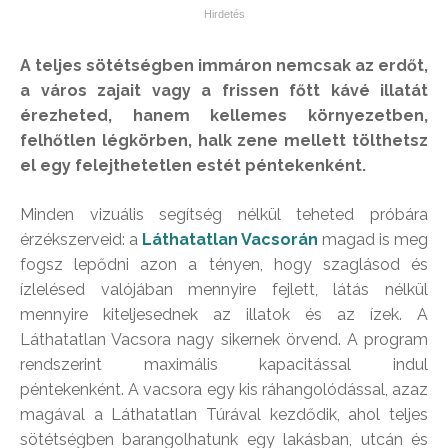
A teljes sötétségben immáron nemcsak az erdőt,
a város zajait vagy a frissen főtt kávé illatát
érezheted, hanem kellemes környezetben,
felhőtlen légkörben, halk zene mellett tölthetsz
el egy felejthetetlen estét péntekenként.
Minden vizuális segítség nélkül teheted próbára
érzékszerveid: a
Láthatatlan Vacsorán
magad is meg
fogsz lepődni azon a tényen, hogy szaglásod és
ízlelésed valójában mennyire fejlett, látás nélkül
mennyire kiteljesednek az illatok és az ízek. A
Láthatatlan Vacsora nagy sikernek örvend. A program
rendszerint maximális kapacitással indul
péntekenként. A vacsora egy kis ráhangolódással, azaz
magával a Láthatatlan Túrával kezdődik, ahol teljes
sötétségben barangolhatunk egy lakásban, utcán és