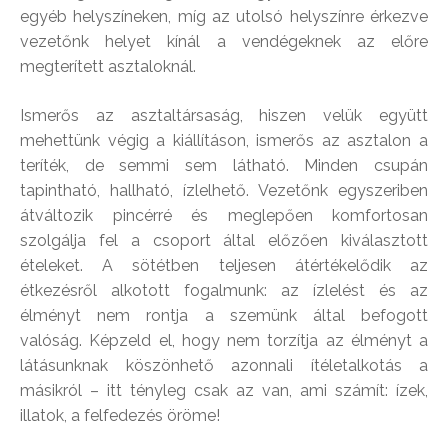
egyéb helyszíneken, míg az utolsó helyszínre érkezve
vezetőnk helyet kínál a vendégeknek az előre
megterített asztaloknál.
Ismerős az asztaltársaság, hiszen velük együtt
mehettünk végig a kiállításon, ismerős az asztalon a
teríték, de semmi sem látható. Minden csupán
tapintható, hallható, ízlelhető. Vezetőnk egyszeriben
átváltozik pincérré és meglepően komfortosan
szolgálja fel a csoport által előzően kiválasztott
ételeket. A sötétben teljesen átértékelődik az
étkezésről alkotott fogalmunk: az ízlelést és az
élményt nem rontja a szemünk által befogott
valóság. Képzeld el, hogy nem torzítja az élményt a
látásunknak köszönhető azonnali ítéletalkotás a
másikról – itt tényleg csak az van, ami számít: ízek,
illatok, a felfedezés öröme!