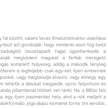
fal között, valami tévés fitneszinstruktor utasításai
gyrészt azt gondolják, hogy mindenki azon fog belül
adságtól összetapadt hajjal ügyetlenkedik a
karják megvédeni magukat a férfiak méregető
ifogás komplett hülyeség, addig a második tényleg
őterem is legfeljebb csak egy-két ilyen embernek
szokik, vagy megtanulja élvezni, vagy elmegy egy
 tehetik a lábukat (negyedik opció felpofozni és
sanda pillantásnál többet vet ránk). Na, a BBGo Női
ja, egy ilyen pasimentes hely, ahol a nők mellett a
alakformáló, jóga alapú kismama torna, tini aerobic,