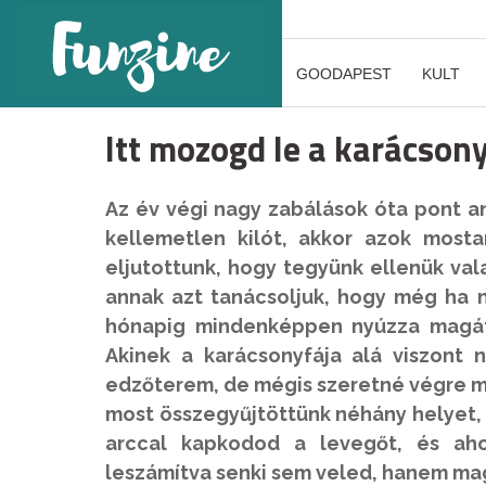
GOODAPEST
KULT
Itt mozogd le a karácsony
Az év végi nagy zabálások óta pont ann
kellemetlen kilót, akkor azok mosta
eljutottunk, hogy tegyünk ellenük val
annak azt tanácsoljuk, hogy még ha 
hónapig mindenképpen nyúzza magát, 
Akinek a karácsonyfája alá viszont 
edzőterem, de mégis szeretné végre ma
most összegyűjtöttünk néhány helyet, a
arccal kapkodod a levegőt, és ah
leszámítva senki sem veled, hanem mag