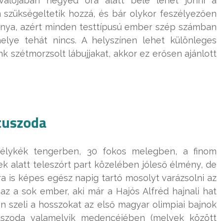
alójában negyed óra alatt bele lehet jönni a
szükségeltetik hozzá, és bár olykor feszélyezően
ánya, azért minden testtípusú ember szép számban
helye tehát nincs. A helyszínen lehet különleges
k szétmorzsolt lábujjakat, akkor ez erősen ajánlott
tuszoda
mélykék tengerben, 30 fokos melegben, a finom
alatt teleszórt part közelében jóleső élmény, de
ra is képes egész napig tartó mosolyt varázsolni az
az a sok ember, aki már a Hajós Alfréd hajnali hat
án szeli a hosszokat az első magyar olimpiai bajnok
t uszoda valamelyik medencéjében (melyek között