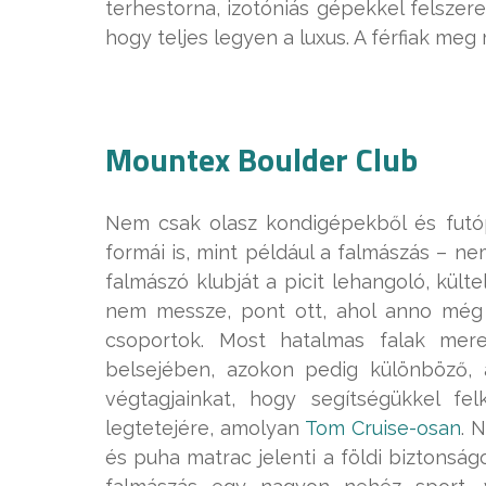
terhestorna, izotóniás gépekkel felsze
hogy teljes legyen a luxus. A férfiak me
Mountex Boulder Club
Nem csak olasz kondigépekből és futó
formái is, mint például a falmászás – n
falmászó klubját a picit lehangoló, kültel
nem messze, pont ott, ahol anno még 
csoportok. Most hatalmas falak mere
belsejében, azokon pedig különböző, a
végtagjainkat, hogy segítségükkel fe
legtetejére, amolyan
Tom Cruise-osan
. 
és puha matrac jelenti a földi biztonság