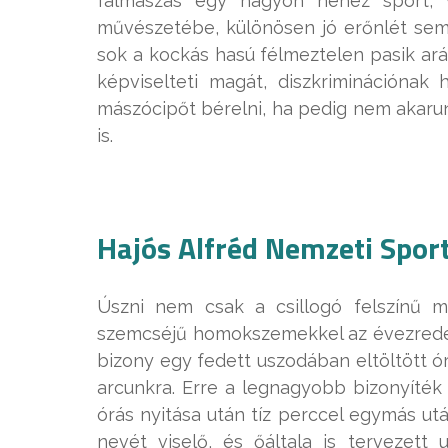
falmászás egy nagyon nehéz sport, v
művészetébe, különösen jó erőnlét sem 
sok a kockás hasú félmeztelen pasik ar
képviselteti magát, diszkriminációnak 
mászócipőt bérelni, ha pedig nem akarun
is.
Hajós Alfréd Nemzeti Spor
Úszni nem csak a csillogó felszínű 
szemcséjű homokszemekkel az évezredek 
bizony egy fedett uszodában eltöltött ó
arcunkra. Erre a legnagyobb bizonyíték 
órás nyitása után tíz perccel egymás ut
nevét viselő, és őáltala is tervezet