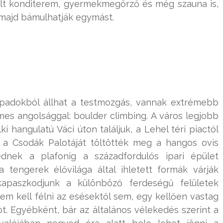
relt konditerem, gyermekmegőrző és még szauna is,
g majd bámulhatják egymást.
padokból állhat a testmozgás, vannak extrémebb
emes angolsággal: boulder climbing. A város legjobb
ki hangulatú Váci úton találjuk, a Lehel téri piactól
a Csodák Palotáját töltötték meg a hangos ovis
dnek a plafonig a századfordulós ipari épület
 tengerek élővilága által ihletett formák várják
lkapaszkodjunk a különböző ferdeségű felületek
Nem kell félni az esésektől sem, egy kellően vastag
ot. Egyébként, bár az általános vélekedés szerint a