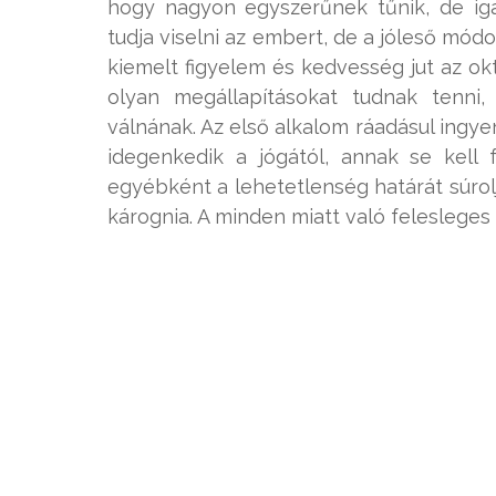
hogy nagyon egyszerűnek tűnik, de ig
tudja viselni az embert, de a jóleső mó
kiemelt figyelem és kedvesség jut az ok
olyan megállapításokat tudnak tenni
válnának. Az első alkalom ráadásul ingyen
idegenkedik a jógától, annak se kell 
egyébként a lehetetlenség határát súrolj
kárognia. A minden miatt való feleslege