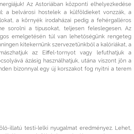
nergiájuk! Az Astoriában központi elhelyezkedése
 a belvárosi hostelek a külföldieket vonzzák, a
lokat, a környék irodaházai pedig a fehérgalléros
e sorolni a típusokat, teljesen feleslegesen. Az
ngos emelgetésén túl van lehetőségünk rengeteg
inningen kitekernünk szervezetünkből a kalóriákat, a
ászhatjuk az Eiffel-tornyot vagy lefuthatjuk a
ocsolyává ázásig használhatjuk, utána viszont jön a
nden bizonnyal egy új korszakot fog nyitni a terem
tölő-illatú testi-lelki nyugalmat eredményez. Lehet,