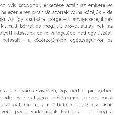
). Az ovis csoportok érkezése aztán az embereket
t ha ezer éhes piranhát szórtak volna közéjük – de
g. Az így csutkára pörgetett anyagcseréjüknek
isimult bőrrel és megújult erővel állnak neki az
elyett iktassunk be mi is legalább heti egy úszást,
 hatásait – a közérzetünkön, egészségünkön és
ness a belváros szívében, egy bérház pincéjében
tizede. A barátságos edzőtermet éppen most
n lestrapált (de még menthető) gépeket csodásan
elyére pedig vadonatújak kerültek – és még a