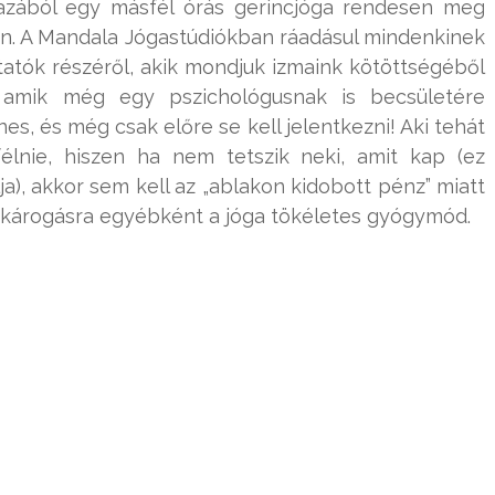
azából egy másfél órás gerincjóga rendesen meg
don. A Mandala Jógastúdiókban ráadásul mindenkinek
tatók részéről, akik mondjuk izmaink kötöttségéből
, amik még egy pszichológusnak is becsületére
es, és még csak előre se kell jelentkezni! Aki tehát
félnie, hiszen ha nem tetszik neki, amit kap (ez
a), akkor sem kell az „ablakon kidobott pénz” miatt
s károgásra egyébként a jóga tökéletes gyógymód.