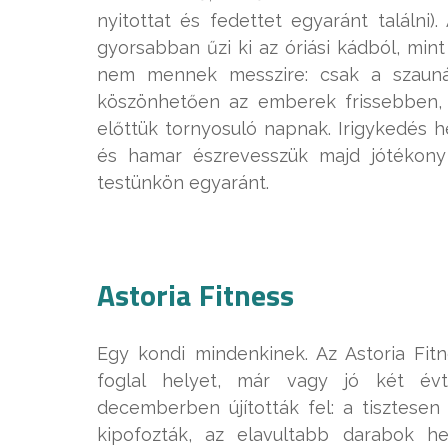
nyitottat és fedettet egyaránt találni
gyorsabban űzi ki az óriási kádból, min
nem mennek messzire: csak a szaunái
köszönhetően az emberek frissebben, k
előttük tornyosuló napnak. Irigykedés h
és hamar észrevesszük majd jótékony
testünkön egyaránt.
Astoria Fitness
Egy kondi mindenkinek. Az Astoria Fit
foglal helyet, már vagy jó két év
decemberben újították fel: a tisztese
kipofozták, az elavultabb darabok h