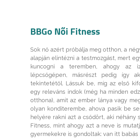
BBGo Női Fitness
Sok nő azért próbálja meg otthon, a négy 
alapján elintézni a testmozgást, mert e
kuncogni a teremben, ahogy az izz
lépcsőgépen, másrészt pedig így a
tekintetétől. Lássuk be, míg az első k
egy releváns indok (még ha minden edz
otthona), amit az ember lánya vagy meg
olyan konditerembe, ahova pasik be sem
helyére rakni azt a csődört, aki néhány 
Fitness, mint ahogy azt a neve is mutat
gyermekekre is gondoltak: van itt babás 