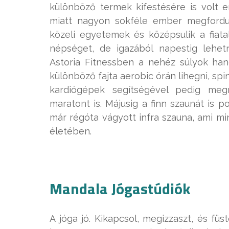
különböző termek kifestésére is volt e
miatt nagyon sokféle ember megfordul:
közeli egyetemek és középsulik a fiata
népséget, de igazából napestig lehetn
Astoria Fitnessben a nehéz súlyok ha
különböző fajta aerobic órán lihegni, sp
kardiógépek segítségével pedig megm
maratont is. Májusig a finn szaunát is p
már régóta vágyott infra szauna, ami mi
életében.
Mandala Jógastúdiók
A jóga jó. Kikapcsol, megizzaszt, és füs