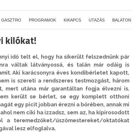
GASZTRO
PROGRAMOK
KIKAPCS
UTAZÁS
BALATON
i kilókat!
yi idő telt el, hogy ha sikerült felszednünk pár
nra váltak látványossá, és talán már odáig is
amit. Aki karácsonyra éves kondibérletet kapott,
nem is szereti a rendszeres testmozgást, három
mert utána már garantáltan fogja élvezni is.
nem került se bérlet, se egy komplett otthoni
gát egy picit jobban érezni a bőrében, annak mi
hol nem ciki ha izzadsz, sem az, ha kipirosodott
ol a teremedzőket/úszómestereket/oktatókat
ával lesz elfoglalva.