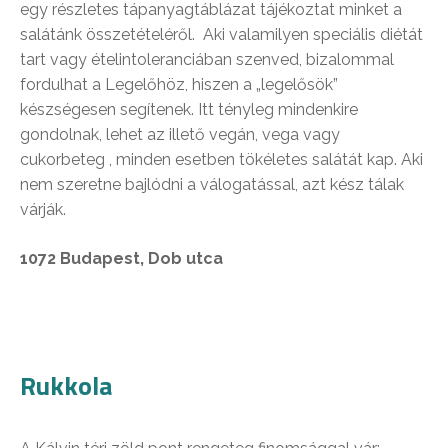
egy részletes tápanyagtáblázat tájékoztat minket a
salátánk összetételéről. Aki valamilyen speciális diétát
tart vagy ételintoleranciában szenved, bizalommal
fordulhat a Legelőhöz, hiszen a „legelősök”
készségesen segítenek. Itt tényleg mindenkire
gondolnak, lehet az illető vegán, vega vagy
cukorbeteg , minden esetben tökéletes salátát kap. Aki
nem szeretne bajlódni a válogatással, azt kész tálak
várják.
1072 Budapest, Dob utca
Rukkola