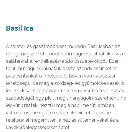
Basil Ica
A saláta- és gasztrobárként működő Basil Icában az
eddig megszokott módon mi magunk állíthatjuk össze
salátánkat a rendelkezésre álló összetevőkből. Ezen
felül mi magunk rakhatjuk össze szendvicseinket és
palacsintánkat is (melyekből bőven van választási
lehetőség), de még a zöldség- és gyümölcselvesek is
lehetnek saját fantáziánk mesterművei. Ha a választás
szabadságát egy picit mégis hanyagolni szeretnénk, ne
legyünk restek, nézzük meg a napi menüt, amiben
változatos meleg ételek várnak minket. Ja, és ne
felejtsük el megemlíteni a házias süteményeket és a
kávékülönlegességeket sem!