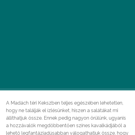
I
tt a tavasz, elérkezett a saláták ideje! A
könnyű ételt nemcsak azoknak ajánljuk, akik
fogyókúráznak vagy kínosan ügyelnek a
kalóriabevitelre. Az általunk összegyűjtött
helyeken olyan finom salátákkal várnak,
melyeket mindenkinek érdemes megkóstolnia.
Mutatjuk a mi top 5 helyünket.
Keksz
A Madách téri Kekszben teljes egészében lehetetlen,
hogy ne találják el ízlésünket, hiszen a salátákat mi
állíthatjuk össze. Ennek pedig nagyon örülünk, ugyanis
a hozzávalók megdöbbentően színes kavalkádjából a
lehető legfantáziadúsabban válogathatjuk össze, hogy