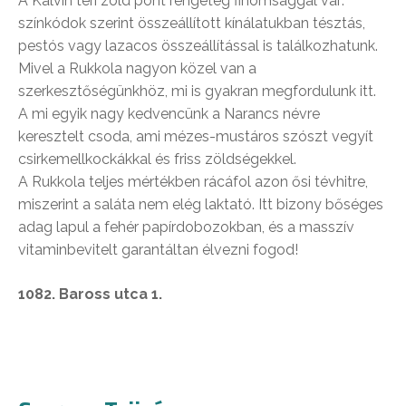
A Kálvin téri zöld pont rengeteg finomsággal vár:
színkódok szerint összeállított kínálatukban tésztás,
pestós vagy lazacos összeállítással is találkozhatunk.
Mivel a Rukkola nagyon közel van a
szerkesztőségünkhöz, mi is gyakran megfordulunk itt.
A mi egyik nagy kedvencünk a Narancs névre
keresztelt csoda, ami mézes-mustáros szószt vegyít
csirkemellkockákkal és friss zöldségekkel.
A Rukkola teljes mértékben rácáfol azon ősi tévhitre,
miszerint a saláta nem elég laktató. Itt bizony bőséges
adag lapul a fehér papírdobozokban, és a masszív
vitaminbevitelt garantáltan élvezni fogod!
1082. Baross utca 1.