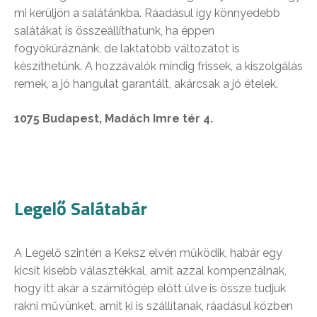
mi kerüljön a salátánkba. Ráadásul így könnyedebb
salátákat is összeállíthatunk, ha éppen
fogyókúráznánk, de laktatóbb változatot is
készíthetünk. A hozzávalók mindig frissek, a kiszolgálás
remek, a jó hangulat garantált, akárcsak a jó ételek.
1075 Budapest, Madách Imre tér 4.
Legelő Salátabár
A Legelő szintén a Keksz elvén működik, habár egy
kicsit kisebb választékkal, amit azzal kompenzálnak,
hogy itt akár a számítógép előtt ülve is össze tudjuk
rakni művünket, amit ki is szállítanak, ráadásul közben