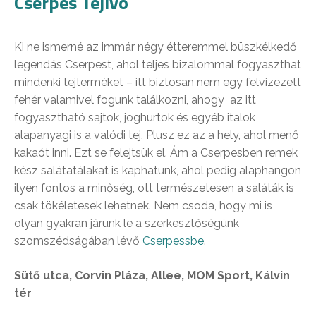
Cserpes Tejivó
Ki ne ismerné az immár négy étteremmel büszkélkedő
legendás Cserpest, ahol teljes bizalommal fogyaszthat
mindenki tejterméket – itt biztosan nem egy felvizezett
fehér valamivel fogunk találkozni, ahogy az itt
fogyasztható sajtok, joghurtok és egyéb italok
alapanyagi is a valódi tej. Plusz ez az a hely, ahol menő
kakaót inni. Ezt se felejtsük el. Ám a Cserpesben remek
kész salátatálakat is kaphatunk, ahol pedig alaphangon
ilyen fontos a minőség, ott természetesen a saláták is
csak tökéletesek lehetnek. Nem csoda, hogy mi is
olyan gyakran járunk le a szerkesztőségünk
szomszédságában lévő
Cserpessbe
.
Sütő utca, Corvin Pláza, Allee, MOM Sport, Kálvin
tér