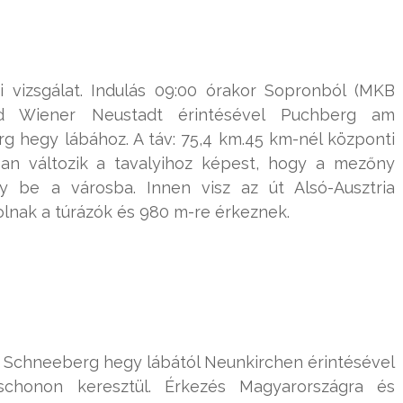
 vizsgálat. Indulás 09:00 órakor Sopronból (MKB
d Wiener Neustadt érintésével Puchberg am
 hegy lábához. A táv: 75,4 km.45 km-nél központi
iban változik a tavalyihoz képest, hogy a mezőny
y be a városba. Innen visz az út Alsó-Ausztria
lnak a túrázók és 980 m-re érkeznek.
y Schneeberg hegy lábától Neunkirchen érintésével
schonon keresztül. Érkezés Magyarországra és