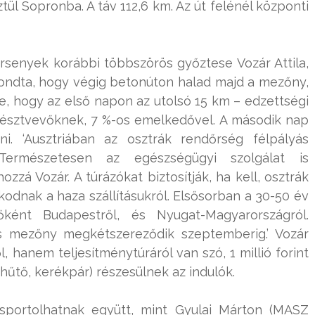
ül Sopronba. A táv 112,6 km. Az út felénél központi
senyek korábbi többszörös győztese Vozár Attila,
ondta, hogy végig betonúton halad majd a mezőny,
e, hogy az első napon az utolsó 15 km – edzettségi
 résztvevőknek, 7 %-os emelkedővel. A második nap
i. ‘Ausztriában az osztrák rendőrség félpályás
. Természetesen az egészségügyi szolgálat is
ozzá Vozár. A túrázókat biztosítják, ha kell, osztrák
skodnak a haza szállításukról. Elsősorban a 30-50 év
főként Budapestről, és Nyugat-Magyarországról.
ős mezőny megkétszereződik szeptemberig.’ Vozár
 hanem teljesítménytúráról van szó, 1 millió forint
hűtő, kerékpár) részesülnek az indulók.
sportolhatnak együtt, mint Gyulai Márton (MASZ