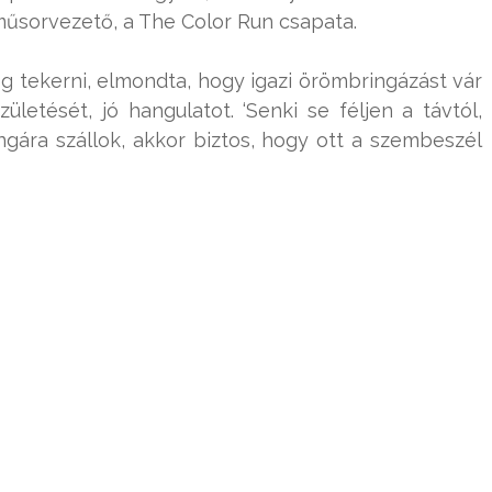
s műsorvezető, a The Color Run csapata.
fog tekerni, elmondta, hogy igazi örömbringázást vár
ületését, jó hangulatot. ‘Senki se féljen a távtól,
ingára szállok, akkor biztos, hogy ott a szembeszél