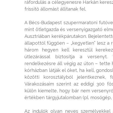
ráfordulás a célegyenesre Harkán kereszt
frissítő állomást állítanak fel.
A Bécs-Budapest szupermaratoni futóver
mint ötletgazda és versenyigazgató elm
Ausztriában kerékpárutakon. Bejelentett
állapottól függően – „kegyetlen” lesz a
három hegyen kell keresztül kerekezn
útlezárással biztosítja a versenyt
rendelkezésre áll végig az úton – tette h
kórházban látják el őket, ha kell, gondo
közötti korosztályból jelentkeznek, 
Várakozásaim szerint az eddigi 300 f
külön kiemelte, hogy bár nem versenyről,
értékben tárgyjutalomban (pl. mosógép, 
Az indulók olyan neves személyekkel 