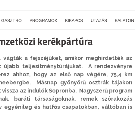
GASZTRO
PROGRAMOK
KIKAPCS
UTAZÁS
BALATON
nemzetközi kerékpártúra
 vágták a fejszéjüket, amikor meghirdették az
t újabb teljesítménytúrájukat. A rendezvényre
érez ahhoz, hogy az első nap végére, 75,4 km
cheebergbe. Másnap gyönyörű osztrák tájakon
k vissza az indulók Sopronba. Nagyszerű program
nak, baráti társaságoknak, remek szórakozás
áv egyénileg és hatfős csapatokban, váltóban is