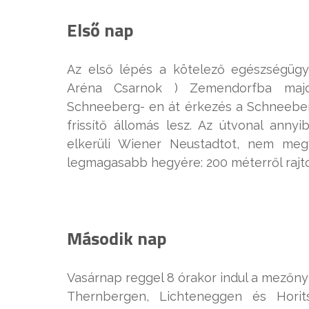
Első nap
Az első lépés a kötelező egészségügyi
Aréna Csarnok ) Zemendorfba maj
Schneeberg- en át érkezés a Schneeberg
frissítő állomás lesz. Az útvonal anny
elkerüli Wiener Neustadtot, nem meg
legmagasabb hegyére: 200 méterről rajto
Második nap
Vasárnap reggel 8 órakor indul a mezőn
Thernbergen, Lichteneggen és Horit