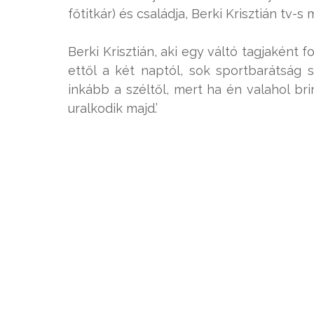
főtitkár) és családja, Berki Krisztián tv-
Berki Krisztián, aki egy váltó tagjaként 
ettől a két naptól, sok sportbarátság sz
inkább a széltől, mert ha én valahol br
uralkodik majd.’