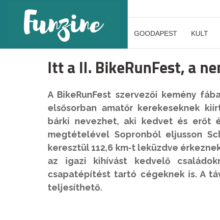
GOODAPEST
KULT
Itt a II. BikeRunFest, a 
A BikeRunFest szervezői kemény fába
elsősorban amatőr kerekeseknek kiír
bárki nevezhet, aki kedvet és erőt 
megtételével Sopronból eljusson S
keresztül 112,6 km-t leküzdve érkezne
az igazi kihívást kedvelő családok
csapatépítést tartó cégeknek is. A t
teljesíthető.