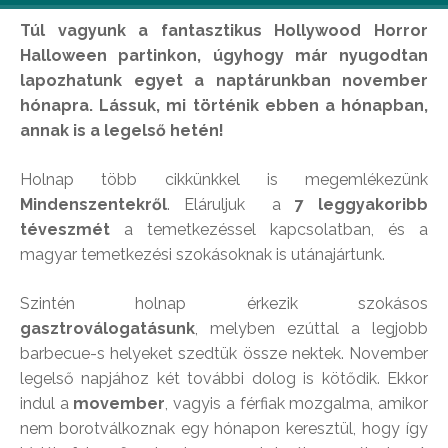
Túl vagyunk a fantasztikus Hollywood Horror
Halloween partinkon, úgyhogy már nyugodtan
lapozhatunk egyet a naptárunkban november
hónapra. Lássuk, mi történik ebben a hónapban,
annak is a legelső hetén!
Holnap több cikkünkkel is megemlékezünk
Mindenszentekről
. Eláruljuk a
7 leggyakoribb
téveszmét
a temetkezéssel kapcsolatban, és a
magyar temetkezési szokásoknak is utánajártunk.
Szintén holnap érkezik szokásos
gasztroválogatásunk
, melyben ezúttal a legjobb
barbecue-s helyeket szedtük össze nektek. November
legelső napjához két további dolog is kötődik. Ekkor
indul a
movember
, vagyis a férfiak mozgalma, amikor
nem borotválkoznak egy hónapon keresztül, hogy így