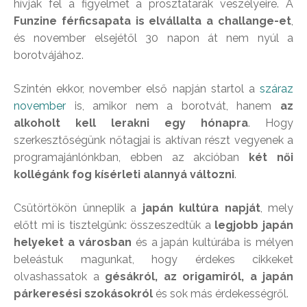
hívják fel a figyelmet a prosztatarák veszélyeire. A
Funzine férficsapata is elvállalta a challange-et
,
és november elsejétől 30 napon át nem nyúl a
borotvájához.
Szintén ekkor, november első napján startol a
száraz
november
is, amikor nem a borotvát, hanem
az
alkoholt kell lerakni egy hónapra
. Hogy
szerkesztőségünk nőtagjai is aktívan részt vegyenek a
programajánlónkban, ebben az akcióban
két női
kollégánk fog kísérleti alannyá változni
.
Csütörtökön ünneplik a
japán kultúra napját
, mely
előtt mi is tisztelgünk: összeszedtük a
legjobb japán
helyeket a városban
és a japán kultúrába is mélyen
beleástuk magunkat, hogy érdekes cikkeket
olvashassatok a
gésákról, az origamiról, a japán
párkeresési szokásokról
és sok más érdekességről.