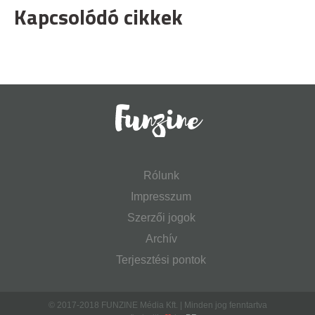
Kapcsolódó cikkek
Rólunk
Impresszum
Szerzői jogok
Archív
Terjesztési pontok
© 2017-2018 FUNZINE Média Kft. | Minden jog fenntartva