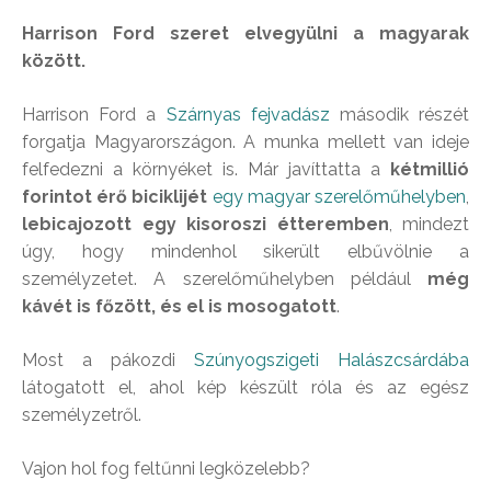
Harrison Ford szeret elvegyülni a magyarak
között.
Harrison Ford a
Szárnyas fejvadász
második részét
forgatja Magyarországon. A munka mellett van ideje
felfedezni a környéket is. Már javíttatta a
kétmillió
forintot érő biciklijét
egy magyar szerelőműhelyben
,
lebicajozott egy kisoroszi étteremben
, mindezt
úgy, hogy mindenhol sikerült elbűvölnie a
személyzetet. A szerelőműhelyben például
még
kávét is főzött, és el is mosogatott
.
Most a pákozdi
Szúnyogszigeti Halászcsárdába
látogatott el, ahol kép készült róla és az egész
személyzetről.
Vajon hol fog feltűnni legközelebb?