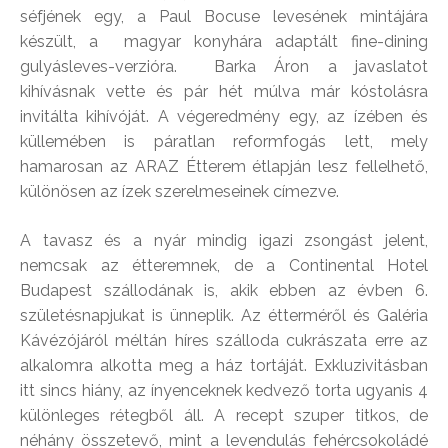
séfjének egy, a Paul Bocuse levesének mintájára
készült, a magyar konyhára adaptált fine-dining
gulyásleves-verzióra. Barka Áron a javaslatot
kihívásnak vette és pár hét múlva már kóstolásra
invitálta kihívóját. A végeredmény egy, az ízében és
küllemében is páratlan reformfogás lett, mely
hamarosan az ARAZ Étterem étlapján lesz fellelhető,
különösen az ízek szerelmeseinek címezve.
A tavasz és a nyár mindig igazi zsongást jelent,
nemcsak az étteremnek, de a Continental Hotel
Budapest szállodának is, akik ebben az évben 6.
születésnapjukat is ünneplik. Az étterméről és Galéria
Kávézójáról méltán híres szálloda cukrászata erre az
alkalomra alkotta meg a ház tortáját. Exkluzivitásban
itt sincs hiány, az ínyenceknek kedvező torta ugyanis 4
különleges rétegből áll. A recept szuper titkos, de
néhány összetevő, mint a levendulás fehércsokoládé