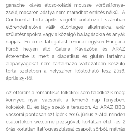
ganache, kávés étcsokoládé mousse, vörösáfonya-
zselé, macaron bástya nem maradhat említés nélkül. A
Continental torta április végétől korlátozott számban
előrendelhetővé válik különleges alkalmakra, akár
születésnapokra vagy a közelgő ballagásokra és anyák
napjára. Érdemes látogatást tenni az egykori Hungária
Fürdő helyén álló Galéria Kávézóba és ARAZ
étterembe is, mert a diabetikus és glutén tartalmú
alapanyagokat nem tartalmazó változatban készülő
torta szeletben a helyszínen kóstolható lesz 2016.
április 25-től!
Az étterem a romantikus lelkekről sem feledkezik meg:
könnyed nyári vacsorák a lemenő nap fényében,
koktélok, DJ és lágy szellő a teraszon. Az ARAZ BBQ
vacsorái pontosan ezt ígérik 2016. június 2-ától minden
csütörtökön welcome pezsgővel, korlátlan étel -és 2
órás korlátlan italfogyasztással csapolt sörből, málnás