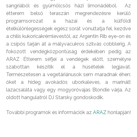
sangriából és gyümölcsös házi limonádéból. Az
étterem belső teraszán megrendezésre kerülő
programsorozat a hazai és a külföldi
ételkülönlegességek egész sorát vonultatja fel, kezdve
a chilis kukoricakrémlevestől, az Argentin Rib eye-on és
a csípős tarján át a mályvacukros szilvás cobblerig. A
fokozott vendégközpontúság érdekében pedig az
ARAZ Étterem séfjei a vendégek előtt, személyre
szabottan készítik el a húsételek legjavát.
Természetesen a vegetáriánusok sem maradnak éhen:
őket a hideg avokádós uborkaleves, a marinált
lazacsaláta vagy egy mogyoróvajas Blondie várja. Az
oldott hangulatról DJ Starsky gondoskodik.
További programok és információk az
ARAZ
honlapján!