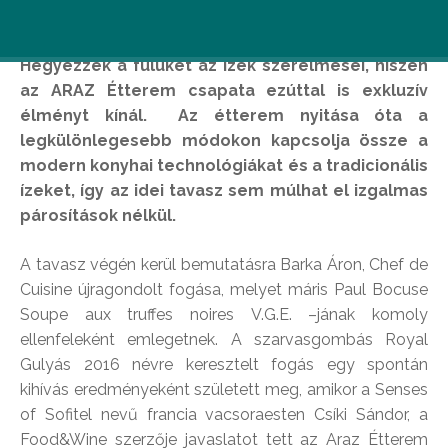
Hegyezzék a fülüket az ízek szerelmesei, hiszen
az ARAZ Étterem csapata ezúttal is exkluzív
élményt kínál. Az étterem nyitása óta a
legkülönlegesebb módokon kapcsolja össze a
modern konyhai technológiákat és a tradicionális
ízeket, így az idei tavasz sem múlhat el izgalmas
párosítások nélkül.
A tavasz végén kerül bemutatásra Barka Áron, Chef de
Cuisine újragondolt fogása, melyet máris Paul Bocuse
Soupe aux truffes noires V.G.E. –jának komoly
ellenfeleként emlegetnek. A szarvasgombás Royal
Gulyás 2016 névre keresztelt fogás egy spontán
kihívás eredményeként született meg, amikor a Senses
of Sofitel nevű francia vacsoraesten Csíki Sándor, a
Food&Wine szerzője javaslatot tett az Araz Étterem