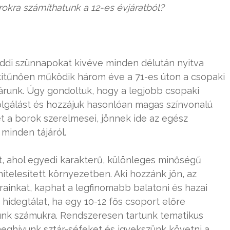
orokra számíthatunk a 12-es évjáratból?
eddi szünnapokat kivéve minden délután nyitva
gy kitűnően működik három éve a 71-es úton a csopaki
runk. Úgy gondoltuk, hogy a legjobb csopaki
lgálást és hozzájuk hasonlóan magas színvonalú
et a borok szerelmesei, jönnek ide az egész
minden tájáról.
et, ahol egyedi karakterű, különleges minőségű
hitelesített környezetben. Aki hozzánk jön, az
inkat, kaphat a legfinomabb balatoni és hazai
 hidegtálat, ha egy 10-12 fős csoport előre
ítünk számukra. Rendszeresen tartunk tematikus
meghívunk sztár-séfeket és igyekszünk követni a