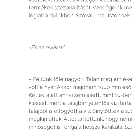
termékek szezonalitását. Vendégeink meg
legjobb dűlőkben. Szóval – hál’ Istennek 
-És az évjárat?
– Féltünk tőle nagyon. Talán még emlék
volt a nyár. Akkor majdnem 1000 mm eső e
Két év alatt annyi sem esett, mint 10-be
kiesést, mert a talajban jelentős víz-tart
talajból is elfogyott a víz. Sínylődtek a 
megkíméltek. Attól tartottunk, hogy ne
minőségét is rontja a hosszú kánikula. 