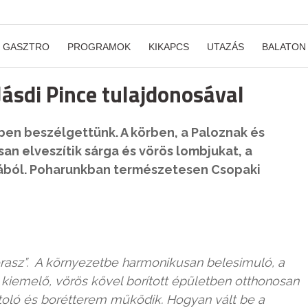
GASZTRO
PROGRAMOK
KIKAPCS
UTAZÁS
BALATON
 Jásdi Pince tulajdonosával
ben beszélgettünk. A körben, a Paloznak és
san elveszítik sárga és vörös lombjukat, a
árából. Poharunkban természetesen Csopaki
erasz”. A környezetbe harmonikusan belesimuló, a
 kiemelő, vörös kővel borított épületben otthonosan
toló és borétterem működik. Hogyan vált be a