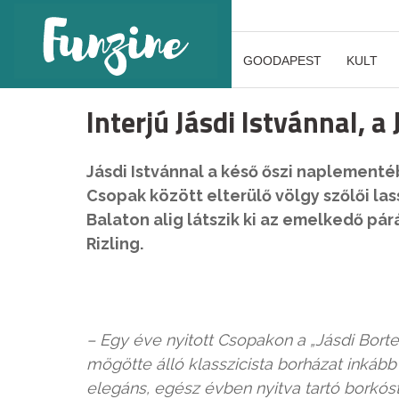
GOODAPEST
KULT
Interjú Jásdi Istvánnal, a
Jásdi Istvánnal a késő őszi naplementé
Csopak között elterülő völgy szőlői las
Balaton alig látszik ki az emelkedő p
Rizling.
– Egy éve nyitott Csopakon a „Jásdi Bort
mögötte álló klasszicista borházat inkább
elegáns, egész évben nyitva tartó borkós