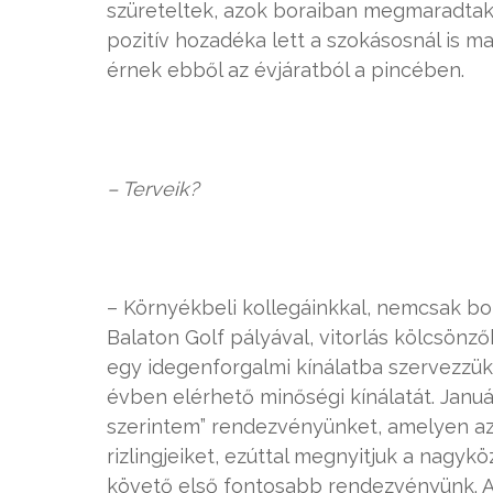
szüreteltek, azok boraiban megmaradtak a
pozitív hozadéka lett a szokásosnál is 
érnek ebből az évjáratból a pincében.
– Terveik?
– Környékbeli kollegáinkkal, nemcsak bo
Balaton Golf pályával, vitorlás kölcsönz
egy idegenforgalmi kínálatba szervezzük
évben elérhető minőségi kínálatát. Janu
szerintem” rendezvényünket, amelyen az
rizlingjeiket, ezúttal megnyitjuk a nagyk
követő első fontosabb rendezvényünk. Az