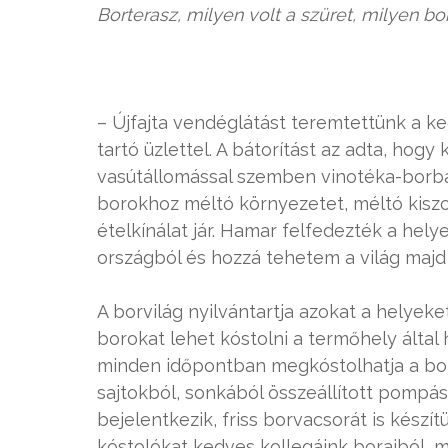
Borterasz, milyen volt a szüret, milyen b
– Újfajta vendéglátást teremtettünk a k
tartó üzlettel. A bátorítást az adta, ho
vasútállomással szemben vinotéka-borbá
borokhoz méltó környezetet, méltó kiszo
ételkínálat jár. Hamar felfedezték a hely
országból és hozzá tehetem a világ majd 
A borvilág nyilvántartja azokat a helyek
borokat lehet kóstolni a termőhely által 
minden időpontban megkóstolhatja a bora
sajtokból, sonkából összeállított pompás
bejelentkezik, friss borvacsorát is kész
kóstolókat kedves kollegáink boraiból, 