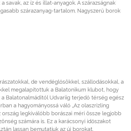
 savak, az íz és illat-anyagok. A szárazságnak
magasabb szárazanyag-tartalom. Nagyszerű borok
rászatokkal, de vendéglősökkel, szállodásokkal, a
őkkel megalapítottuk a Balatonikum klubot, hogy
 a Balatonalmáditól Udvariig terjedő térség egész
árban a hagyományossá váló „Az olaszrizling
 ország legkiválóbb borászai méri össze legjobb
özönség számára is. Ez a karácsonyi időszakot
tán lassan bemutatjuk az új borokat.