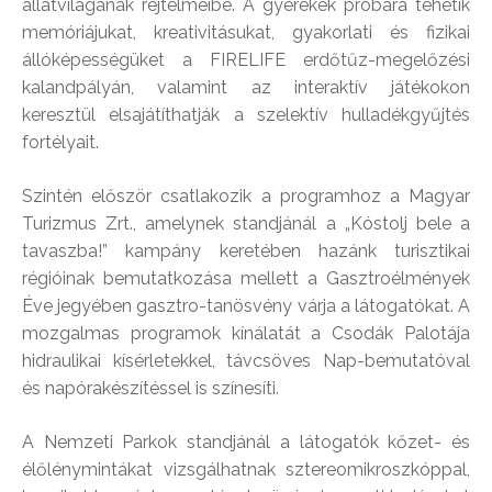
állatvilágának rejtelmeibe. A gyerekek próbára tehetik
memóriájukat, kreativitásukat, gyakorlati és fizikai
állóképességüket a FIRELIFE erdőtűz-megelőzési
kalandpályán, valamint az interaktív játékokon
keresztül elsajátíthatják a szelektív hulladékgyűjtés
fortélyait.
Szintén először csatlakozik a programhoz a Magyar
Turizmus Zrt., amelynek standjánál a „Kóstolj bele a
tavaszba!” kampány keretében hazánk turisztikai
régióinak bemutatkozása mellett a Gasztroélmények
Éve jegyében gasztro-tanösvény várja a látogatókat. A
mozgalmas programok kínálatát a Csodák Palotája
hidraulikai kísérletekkel, távcsöves Nap-bemutatóval
és napórakészítéssel is színesíti.
A Nemzeti Parkok standjánál a látogatók kőzet- és
élőlénymintákat vizsgálhatnak sztereomikroszkóppal,