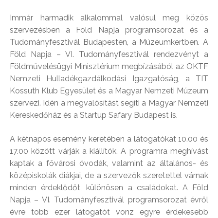
Immár harmadik alkalommal valósul meg közös
szervezésben a Föld Napja programsorozat és a
Tudományfesztivál Budapesten, a Múzeumkertben. A
Föld Napja – VI. Tudományfesztivál rendezvényt a
Földművelésügyi Minisztérium megbízásából az OKTF
Nemzeti Hulladékgazdálkodási Igazgatóság, a TIT
Kossuth Klub Egyesület és a Magyar Nemzeti Múzeum
szervezi. Idén a megvalósítást segíti a Magyar Nemzeti
Kereskedőház és a Startup Safary Budapest is.
A kétnapos esemény keretében a látogatókat 10.00 és
17.00 között várják a kiállítók. A programra meghívást
kaptak a fővárosi óvodák, valamint az általános- és
középiskolák diákjai, de a szervezők szeretettel várnak
minden érdeklődőt, különösen a családokat. A Föld
Napja – VI. Tudományfesztivál programsorozat évről
évre több ezer látogatót vonz egyre érdekesebb