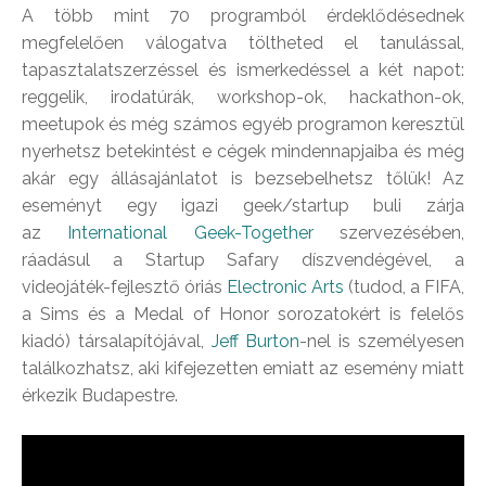
A több mint 70 programból érdeklődésednek
megfelelően válogatva töltheted el tanulással,
tapasztalatszerzéssel és ismerkedéssel a két napot:
reggelik, irodatúrák, workshop-ok, hackathon-ok,
meetupok és még számos egyéb programon keresztül
nyerhetsz betekintést e cégek mindennapjaiba és még
akár egy állásajánlatot is bezsebelhetsz tőlük! Az
eseményt egy igazi geek/startup buli zárja
az
International Geek-Together
szervezésében,
ráadásul a Startup Safary díszvendégével, a
videojáték-fejlesztő óriás
Electronic Arts
(tudod, a FIFA,
a Sims és a Medal of Honor sorozatokért is felelős
kiadó) társalapítójával,
Jeff Burton
-nel is személyesen
találkozhatsz, aki kifejezetten emiatt az esemény miatt
érkezik Budapestre.