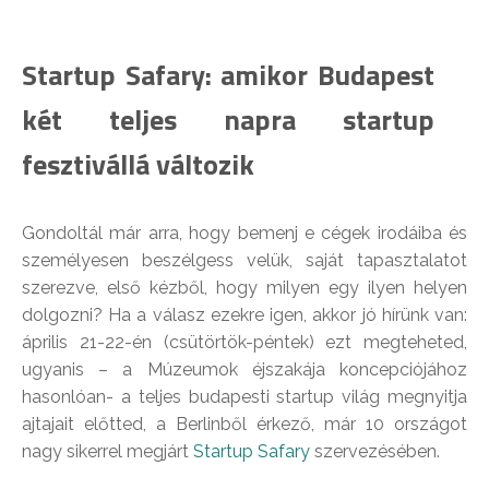
Startup Safary: amikor Budapest
két teljes napra startup
fesztivállá változik
Gondoltál már arra, hogy bemenj e cégek irodáiba és
személyesen beszélgess velük, saját tapasztalatot
szerezve, első kézből, hogy milyen egy ilyen helyen
dolgozni? Ha a válasz ezekre igen, akkor jó hírünk van:
április 21-22-én (csütörtök-péntek) ezt megteheted,
ugyanis – a Múzeumok éjszakája koncepciójához
hasonlóan- a teljes budapesti startup világ megnyitja
ajtajait előtted, a Berlinből érkező, már 10 országot
nagy sikerrel megjárt
Startup Safary
szervezésében.