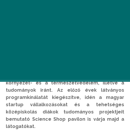
Új, izgalmas, színes és mozgalmas programokkal
várja a látogatókat a Föld Napja – VI.
Tudományfesztivál április 21-22-én a
Múzeumkertben. A rendezvény célja, hogy a
figyelemfelhívó programokat kínáló kiállítók
segítségével felkeltse az érdeklődést a
környezet- és a természetvédelem, illetve a
tudományok iránt. Az előző évek látványos
programkínálatát kiegészítve, idén a magyar
startup vállalkozásokat és a tehetséges
középiskolás diákok tudományos projektjeit
bemutató Science Shop pavilon is várja majd a
látogatókat.