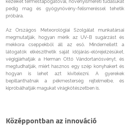
kezeiket terméstapogatóval, növényismereti tudásukat
pedig mag és gyógynövény-felismeréssel tehetik
próbára.
Az Országos Meteorológiai Szolgálat munkatársai
megmutatják, hogyan mérik az UV-B sugárzást és
mekkora cseppekből áll az eső. Mindemellett a
látogatók elkészíthetik saját időjárás-előrejelzésüket,
végigjárhatják a Herman Ottó Vándortanösvényt, és
megtudhatják, miért hasznos egy szép konyhakert és
hogyan is lehet azt kivitelezni. A gyerekek
bepillanthatnak a pékmesterség rejtelmeibe, és
kipróbálhatják magukat virágkötészetben is.
Középpontban az innováció