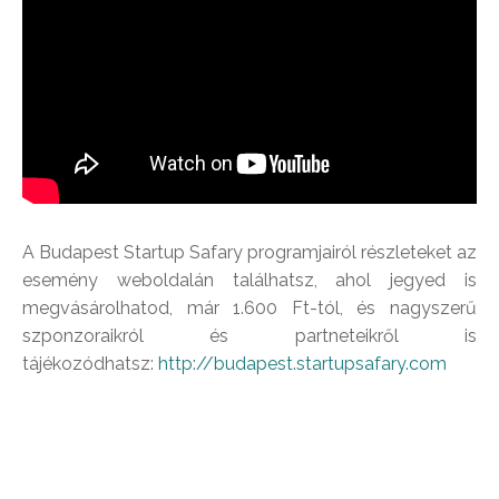
A Budapest Startup Safary programjairól részleteket az
esemény weboldalán találhatsz, ahol jegyed is
megvásárolhatod, már 1.600 Ft-tól, és nagyszerű
szponzoraikról és partneteikről is
tájékozódhatsz:
http://budapest.startupsafary.com