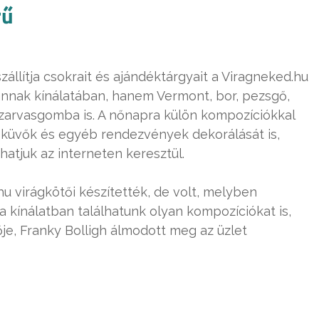
rű
állítja csokrait és ajándéktárgyait a Viragneked.hu
annak kínálatában, hanem Vermont, bor, pezsgő,
 szarvasgomba is. A nőnapra külön kompozíciókkal
 esküvők és egyéb rendezvények dekorálását is,
atjuk az interneten keresztül.
u virágkötői készítették, de volt, melyben
a kínálatban találhatunk olyan kompozíciókat is,
je, Franky Bolligh álmodott meg az üzlet