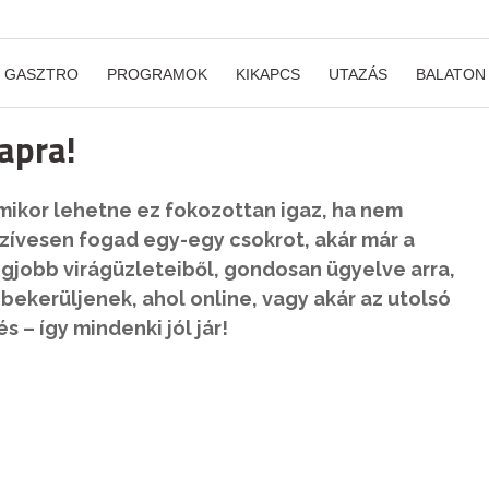
GASZTRO
PROGRAMOK
KIKAPCS
UTAZÁS
BALATON
apra!
 mikor lehetne ez fokozottan igaz, ha nem
zívesen fogad egy-egy csokrot, akár már a
jobb virágüzleteiből, gondosan ügyelve arra,
ekerüljenek, ahol online, vagy akár az utolsó
 – így mindenki jól jár!