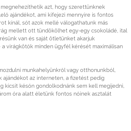
megnehezíthetik azt, hogy szerettünknek
elő ajándékot, ami kifejezi mennyire is fontos
rot kínál, sőt azok mellé válogathatunk más
irág mellett ott tündökölhet egy-egy csokoládé, ital
érésünk van és saját ötletünket akarjuk
– a virágkötők minden ügyfél kérését maximálisan
l mozdulni munkahelyünkről vagy otthonunkból,
ajándékot az interneten, a fizetést pedig
eg kicsit későn gondolkodnánk sem kell megijedni,
rom óra alatt életünk fontos nőinek asztalát