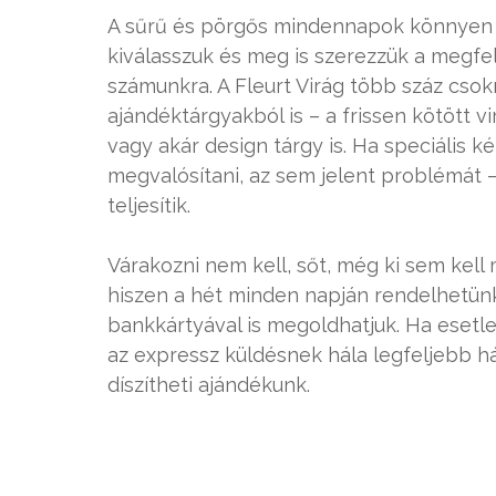
A sűrű és pörgős mindennapok könnyen 
kiválasszuk és meg is szerezzük a megfel
számunkra. A Fleurt Virág több száz csok
ajándéktárgyakból is – a frissen kötött v
vagy akár design tárgy is. Ha speciális k
megvalósítani, az sem jelent problémát 
teljesítik.
Várakozni nem kell, sőt, még ki sem kel
hiszen a hét minden napján rendelhetünk 
bankkártyával is megoldhatjuk. Ha esetl
az expressz küldésnek hála legfeljebb há
díszítheti ajándékunk.