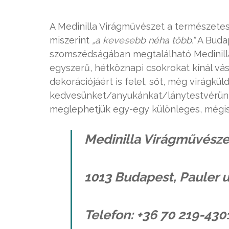
A Medinilla Virágművészet a természetes
miszerint
„a kevesebb néha több.”
A Budap
szomszédságában megtalálható Medinill
egyszerű, hétköznapi csokrokat kínál v
dekorációjáért is felel, sőt, még virágkül
kedvesünket/anyukánkat/lánytestvérün
meglephetjük egy-egy különleges, mégis
Medinilla Virágművésze
1013 Budapest, Pauler u.
Telefon: +36 70 219-430