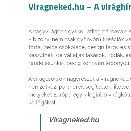
Viragneked.hu – A virághí
A nagyvilágban gyakorlatilag bárhova elsz
– bizony, nem csak gyönyörű kreációk v
torta, belga csokoládé, design tárgy és
készülnek, de vállalják lakások, irodák,
rendelésünket pedig könnyen lebonyolíth
A virágcsokrok nagyrészét a viragneked.h
nemzetközi partnerek segítettek, illetve 
melyeket Európa egyik legjobb virágkötő
kollégáival.
Viragneked.hu