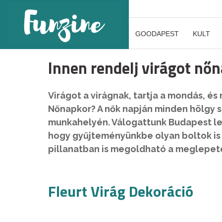
GOODAPEST
KULT
Innen rendelj virágot nőn
Virágot a virágnak, tartja a mondás, és
Nőnapkor? A nők napján minden hölgy s
munkahelyén. Válogattunk Budapest leg
hogy gyűjteményünkbe olyan boltok is b
pillanatban is megoldható a meglepetés
Fleurt Virág Dekoráció