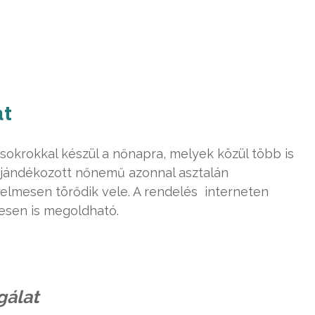
at
csokrokkal készül a nőnapra, melyek közül több is
gajándékozott nőnemű azonnal asztalán
yelmesen törődik vele. A rendelés interneten
yesen is megoldható.
gálat