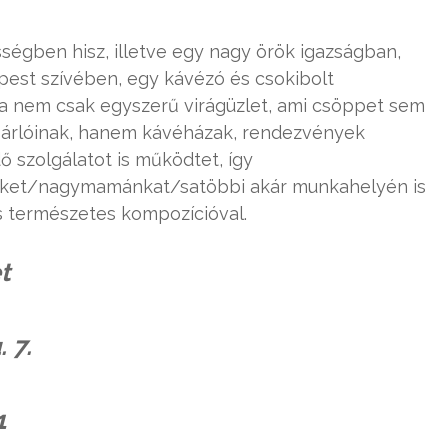
ségben hisz, illetve egy nagy örök igazságban,
est szívében, egy kávézó és csokibolt
a nem csak egyszerű virágüzlet, ami csöppet sem
ásárlóinak, hanem kávéházak, rendezvények
dő szolgálatot is működtet, így
ket/nagymamánkat/satöbbi akár munkahelyén is
 természetes kompozícióval.
t
 7.
1