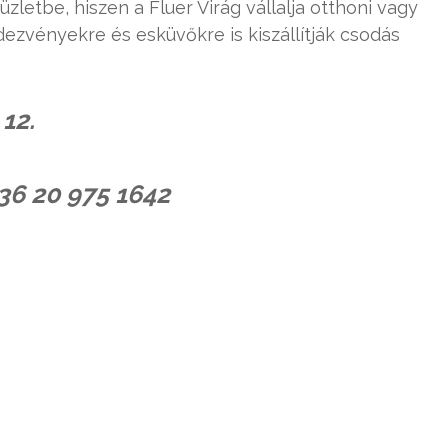
etbe, hiszen a Fluer Virág vállalja otthoni vagy
dezvényekre és esküvőkre is kiszállítják csodás
 12.
+36 20 975 1642