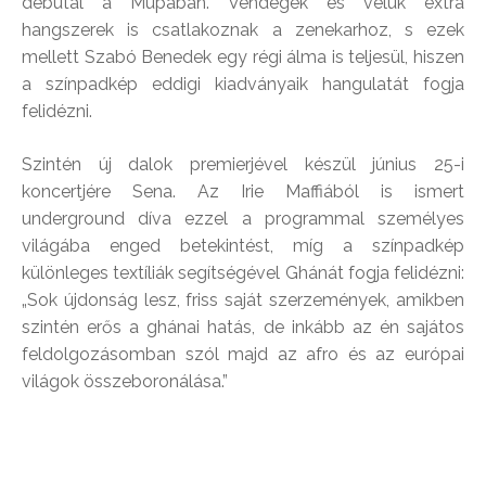
debütál a Müpában. Vendégek és velük extra
hangszerek is csatlakoznak a zenekarhoz, s ezek
mellett Szabó Benedek egy régi álma is teljesül, hiszen
a színpadkép eddigi kiadványaik hangulatát fogja
felidézni.
Szintén új dalok premierjével készül június 25-i
koncertjére Sena. Az Irie Maffiából is ismert
underground díva ezzel a programmal személyes
világába enged betekintést, míg a színpadkép
különleges textíliák segítségével Ghánát fogja felidézni:
„Sok újdonság lesz, friss saját szerzemények, amikben
szintén erős a ghánai hatás, de inkább az én sajátos
feldolgozásomban szól majd az afro és az európai
világok összeboronálása.”