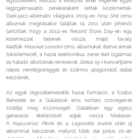
együttesként, később a kétezres évek végének egyik
legizgalmasabb zenekaraként lettek közismertek.
Dark-jazz-alternatív világukra 2009-es
Holy Shit
című
albumuk megírásakor találtak rá. 2011 után pihenőt
tartottak, hogy a 2014-es Record Store Day-en egy
kislemezzel térjenek vissza, majd tavaly
kiadták
Másokat szeretni
című albumukat, illetve annak
tükörlemezét, a hazai elektronikus zenei élet izgalmas
és haladó alkotóinak remixeivel. Június 15-i koncertjükre
népes vendégsereggel és számos újragondolt dallal
készülnek.
Az egyik legszellemesebb hazai formáció, a Szabó
Benedek és a Galaxisok erős kortárs szövegeivel
szólítja meg közönségét. Dalaikban egy egész
generáció életérzését adják vissza hitelesen.
A
Kapuzárási Piknik
és a
Legszebb éveink
után új
albummal készülnek, melyről több dal június 20-án