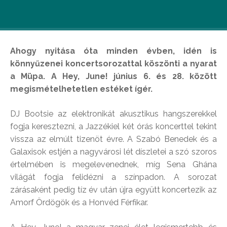
Ahogy nyitása óta minden évben, idén is
könnyűzenei koncertsorozattal köszönti a nyarat
a Müpa. A Hey, June! június 6. és 28. között
megismételhetetlen estéket ígér.
DJ Bootsie az elektronikát akusztikus hangszerekkel
fogja keresztezni, a Jazzékiel két órás koncerttel tekint
vissza az elmúlt tizenöt évre. A Szabó Benedek és a
Galaxisok estjén a nagyvárosi lét díszletei a szó szoros
értelmében is megelevenednek, míg Sena Ghána
világát fogja felidézni a színpadon. A sorozat
zárásaként pedig tíz év után újra együtt koncertezik az
Amorf Ördögök és a Honvéd Férfikar.