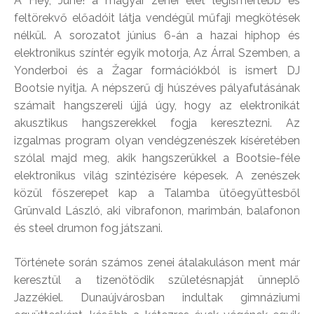
A Hey, June! a magyar zenei élet legismertebb és
feltörekvő előadóit látja vendégül műfaji megkötések
nélkül. A sorozatot június 6-án a hazai hiphop és
elektronikus színtér egyik motorja, Az Árral Szemben, a
Yonderboi és a Žagar formációkból is ismert DJ
Bootsie nyitja. A népszerű dj húszéves pályafutásának
számait hangszereli újjá úgy, hogy az elektronikát
akusztikus hangszerekkel fogja keresztezni. Az
izgalmas program olyan vendégzenészek kíséretében
szólal majd meg, akik hangszerükkel a Bootsie-féle
elektronikus világ szintézisére képesek. A zenészek
közül főszerepet kap a Talamba ütőegyüttesből
Grünvald László, aki vibrafonon, marimbán, balafonon
és steel drumon fog játszani.
Története során számos zenei átalakuláson ment már
keresztül a tizenötödik születésnapját ünneplő
Jazzékiel. Dunaújvárosban indultak gimnáziumi