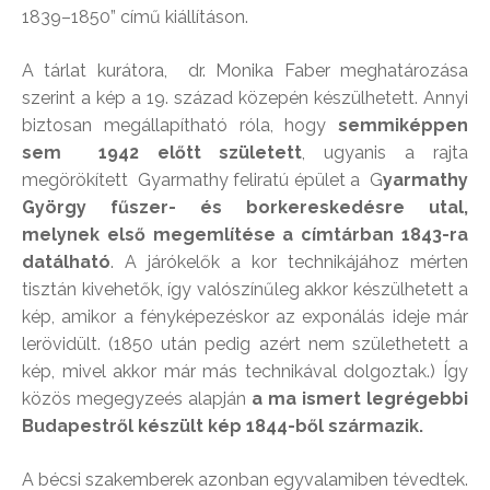
1839–1850” című kiállításon.
A tárlat kurátora, dr. Monika Faber meghatározása
szerint a kép a 19. század közepén készülhetett. Annyi
biztosan megállapítható róla, hogy
semmiképpen
sem 1942 előtt született
, ugyanis a rajta
megörökített Gyarmathy feliratú épület a G
yarmathy
György fűszer- és borkereskedésre utal,
melynek első megemlítése a címtárban 1843-ra
datálható
. A járókelők a kor technikájához mérten
tisztán kivehetők, így valószínűleg akkor készülhetett a
kép, amikor a fényképezéskor az exponálás ideje már
lerövidült. (1850 után pedig azért nem születhetett a
kép, mivel akkor már más technikával dolgoztak.) Így
közös megegyzeés alapján
a ma ismert legrégebbi
Budapestről készült kép 1844-ből származik.
A bécsi szakemberek azonban egyvalamiben tévedtek.