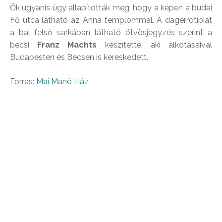
Ők ugyanis úgy állapították meg, hogy a képen a budai
Fő utca látható az Anna templommal. A dagerrotípiát
a bal felső sarkában látható ötvösjegyzés szerint a
bécsi
Franz Machts
készítette, aki alkotásaival
Budapesten és Bécsen is kereskedett.
Forrás:
Mai Manó Ház