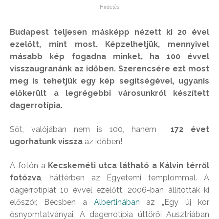
Budapest teljesen másképp nézett ki 20 ével
ezelőtt, mint most. Képzelhetjük, mennyivel
másabb kép fogadna minket, ha 100 évvel
visszaugranánk az időben. Szerencsére ezt most
meg is tehetjük egy kép segítségével, ugyanis
előkerült a legrégebbi városunkról készített
dagerrotípia.
Sőt, valójában nem is 100, hanem
172 évet
ugorhatunk vissza
az időben!
A fotón a
Kecskeméti utca látható a Kálvin térről
fotózva
, háttérben az Egyetemi templommal. A
dagerrotípiát 10 évvel ezelőtt, 2006-ban állították ki
először, Bécsben a
Albertinában
az „Egy új kor
ősnyomtatványai. A dagerrotípia úttörői Ausztriában