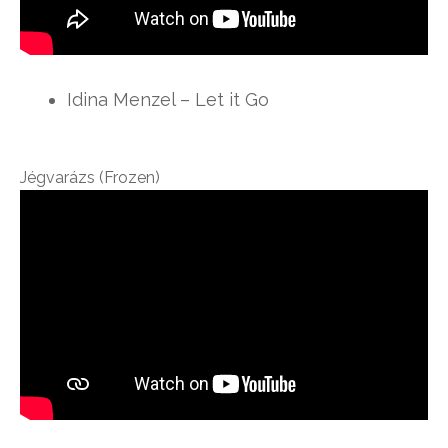
Idina Menzel – Let it Go
Jégvarázs (Frozen)