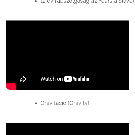
12 év rabszolgaság (12 Years a Slave)
Gravitáció (Gravity)