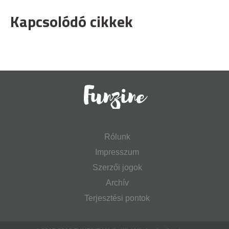
Kapcsolódó cikkek
Rólunk
Impresszum
Szerzői jogok
Archív
Terjesztési pontok