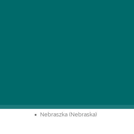
Amerikai botrány (American Hustle)
Nebraszka (Nebraska)