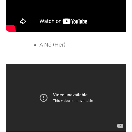
A Nő (Her)