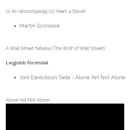
12 év rabszolgaság (12 Years a Slave)
Martin Scorsese
A Wall Street farkasa (The Wolf of Wall Street)
Legjobb főcímdal
Joni Eareckson Tada – Alone Yet Not Alone
Alone Yet Not Alone