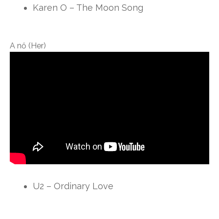
Karen O – The Moon Song
A nő (Her)
U2 – Ordinary Love