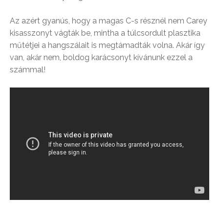
Az azért gyanús, hogy a magas C-s résznél nem Carey
kisasszonyt vágták be, mintha a túlcsordult plasztika
műtétjei a hangszálait is megtámadták volna. Akár így
van, akár nem, boldog karácsonyt kívánunk ezzel a
számmal!