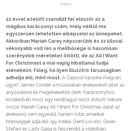
22 évvel ezelőtt csendült fel először az a
mágikus karácsonyi szám, mely nélkül ma
egyszerűen lehetetlen elképzelni az ünnepeket.
Akkoriban Mariah Carey népszerűbb és 22 kiloval
vékonyabb volt (és a mellbősége is hasonlóan
szerényebb méreteket öltött), de az All I Want
For Christmast a mai napig hibátlanul tudja
elénekelni. Főleg, ha ilyen illusztris társaságban
adhatja elő, mint most.
A Carpool karaoke megvan,
ugye? James Corden a műsorában énekeseket ültet az
anyósülésre és megénekelteti őket. Karácsonyhoz
közeledvén most egy rendhagyó részt dobott nekünk
össze: Mariah Carey All I Want For Christmas dalát az
énekesnő nem egyedül, hanem több amerikai
hírességgel adja elő, így Adele, Demi Lovato, Gwen
Stefani és Lady Gaga is felcsendül a videóban.