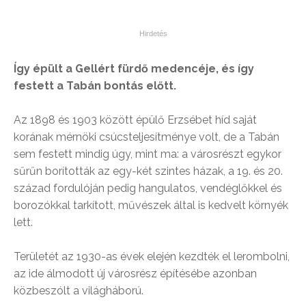
Így épült a Gellért fürdő medencéje, és így
festett a Tabán bontás előtt.
Az 1898 és 1903 között épülő Erzsébet híd saját
korának mérnöki csúcsteljesítménye volt, de a Tabán
sem festett mindig úgy, mint ma: a városrészt egykor
sűrűn borították az egy-két szintes házak, a 19. és 20.
század fordulóján pedig hangulatos, vendéglőkkel és
borozókkal tarkított, művészek által is kedvelt környék
lett.
Területét az 1930-as évek elején kezdték el lerombolni,
az ide álmodott új városrész építésébe azonban
közbeszólt a világháború.