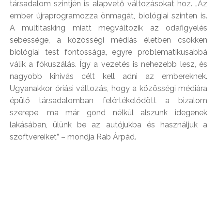
társadalom szintjén is alapvető változásokat hoz. „Az
ember újraprogramozza önmagát, biológiai szinten is.
A multitasking miatt megváltozik az odafigyelés
sebessége, a közösségi médiás életben csökken
biológiai test fontossága, egyre problematikusabbá
válik a fókuszálás. Így a vezetés is nehezebb lesz, és
nagyobb kihívás célt kell adni az embereknek.
Ugyanakkor óriási változás, hogy a közösségi médiára
épülő társadalomban felértékelődött a bizalom
szerepe, ma már gond nélkül alszunk idegenek
lakásában, ülünk be az autójukba és használjuk a
szoftvereiket” – mondja Rab Árpád.