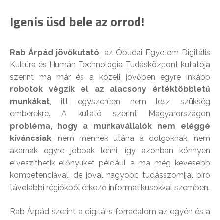
Igenis üsd bele az orrod!
Rab Árpád jövőkutató
, az Óbudai Egyetem Digitális
Kultúra és Humán Technológia Tudásközpont kutatója
szerint ma már és a közeli jövőben egyre inkább
robotok végzik el az alacsony értéktöbbletű
munkákat
, itt egyszerűen nem lesz szükség
emberekre. A kutató szerint Magyarországon
probléma, hogy a munkavállalók nem eléggé
kíváncsiak
, nem mennek utána a dolgoknak, nem
akarnak egyre jobbak lenni, így azonban könnyen
elveszíthetik előnyüket például a ma még kevesebb
kompetenciával, de jóval nagyobb tudásszomjjal bíró
távolabbi régiókból érkező informatikusokkal szemben.
Rab Árpád szerint a digitális forradalom az egyén és a