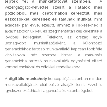
léptek fel a munkáltatóval szemben
. A
vezérigazgató-helyettes szerint
a fiatalok más
pozícióból, más csatornákon keresztül, más
eszközökkel keresnek és találnak munkát
, mint
akárcsak pár évvel ezelőtt, amihez a HR-eseknek is
alkalmazkodniuk kell, és szegmentáltan kell keresniük a
jövőbeli kollégákat. Telekom, az ország egyik
legnagyobb munkáltatójaként, a különböző
generációkhoz tartozó munkavállalói kapcsán többféle
kihívásokkal néz szembe hiszen, a más-más
generációba tartozó munkavállalók egymástól eltérő
kompetenciákkal és célokkal rendelkeznek.
A
digitális munkahely
koncepcióját azonban minden
munkavállalójának elérhetővé akarják tenni. Ezzel is
igyekszenek áthidalni a generációs különbségeket.