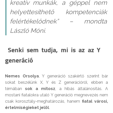
kreatív munkák, a géppel nem
helyettesíthető kompetenciák
felértékelődnek” – mondta
László Móni.
Senki sem tudja, mi is az az Y
generáció
Nemes Orsolya
, Y generáció szakértő szerint bár
sokat beszélünk X, Y és Z generációról, ebben a
témában
sok a mítosz
, a hibás általánosítás. A
mostani fiatalokra utaló Y generáció megnevezés nem
csak korosztály-meghatározás, hanem
fiatal városi,
értelmiségieket jelöl
.