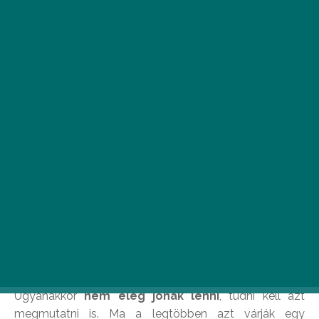
Milyen tulajdonságokra van szükségünk, hogy
alkalmazzanak minket? Mit várnak el tőlünk a
munkáltatok? Mik az Y generáció igényei? A
kérdésekre szakértők válaszolnak.
A tudás nem elég
László Móni personal branding szakértő szerint
a
státusz, a tudás, az attitűd, vágyak és célok
határozzák meg az emberek sikerét az
elhelyezkedésben és a sikeres munkavégzésben.
Ugyanakkor
nem elég jónak lenni
, tudni kell azt
megmutatni is. Ma a legtöbben azt várják egy