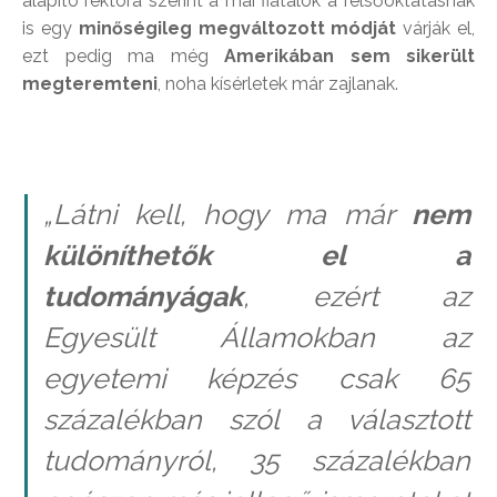
alapító rektora szerint a mai fiatalok a felsőoktatásnak
is egy
minőségileg megváltozott módját
várják el,
ezt pedig ma még
Amerikában sem sikerült
megteremteni
, noha kísérletek már zajlanak.
„Látni kell, hogy ma már
nem
különíthetők el a
tudományágak
, ezért az
Egyesült Államokban az
egyetemi képzés csak 65
százalékban szól a választott
tudományról, 35 százalékban