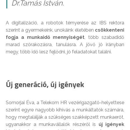
Dr.Tamás István.
A digitalizáció, a robotok térnyerése az IBS rektora
szerint a gyermekeink, unokáink életében
csökkenteni
fogja a munkaidő mennyiségét
, több szabadidő
marad szórakozásra, tanulásra. A jövő jó irányban
megy, több idő lesz fejlődni, jó feladatokat találni.
Új generáció, új igények
Somorjai Éva, a Telekom HR vezérigazgató-helyettese
szerint egyre nagyobb kihívás a munkáltatók számára,
hogy megtalálják a szükséges szakképzett munkaerőt,
ugyanakkor a munkavállalók részéről is
új igények