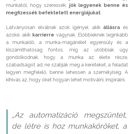
munkától, hogy szeressék,
jók legyenek benne és
megfizessék befektetett energiájukat
.
Látványosan elválnak azok igényei, akik
állásra
és
azoké, akik
karrierre
vágynak. Előbbieknek leginkább
a munkaidő, a munka-magánélet egyensúly és a
kiszámíthatóság fontos, míg az utóbbiak úgy
gondolkodnak, hogy a munka az élete része,
szabadságot ad, ne szabják meg a kereteket, a feladat
legyen megfelelő, benne lehessen a személyiség. A
kihívás az, hogy őket hogyan lehet motiválni, inspirálni.
„Az automatizáció megszüntet,
de létre is hoz munkaköröket, a