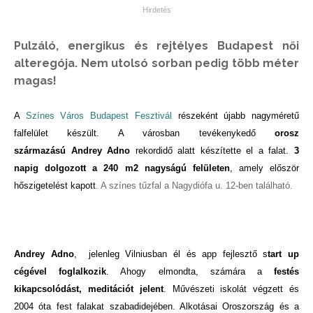
Pulzáló, energikus és rejtélyes Budapest női
alteregója. Nem utolsó sorban pedig több méter
magas!
A
Színes Város Budapest Fesztivál
részeként újabb nagyméretű
falfelület készült. A városban tevékenykedő
orosz
származású
Andrey Adno
rekordidő alatt készítette el a falat.
3
napig dolgozott a 240 m2 nagyságú felületen
, amely először
hőszigetelést kapott
. A színes tűzfal a Nagydiófa u. 12-ben található.
Andrey Adno
, jelenleg Vilniusban él és app fejlesztő s
tart up
cégével foglalkozik
. Ahogy elmondta, számára a
festés
kikapcsolódást, meditációt jelent
. Művészeti iskolát végzett és
2004 óta fest falakat szabadidejében. Alkotásai Oroszország és a