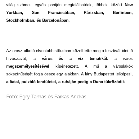
világ számos egyéb pontján megtalálhatóak, többek közöt
t New
Yorkban, San Franciscóban, Párizsban, Berlinben,
Stockholmban, és Barcelonában
.
Az orosz alkotó elvontabb stílusban közelítette meg a fesztivál idei fő
hívószavát, a
város és a víz tematikát:
a város
megszemélyesítésével
kísérletezett. A mű a városlakók
sokszínűségét fogja össze egy alakban. A lány Budapestet jelképezi,
a fiatal, pulzáló lendületet, a ruháján pedig a Duna tükröződik
.
Fotó: Egry Tamás és Farkas András