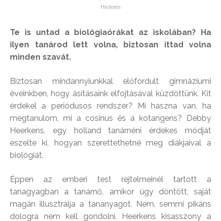
Te is untad a biológiaórákat az iskolában? Ha
ilyen tanárod lett volna, biztosan ittad volna
minden szavát.
Biztosan mindannyiunkkal előfordult gimnáziumi
éveinkben, hogy ásításaink elfojtásával küzdöttünk. Kit
érdekel a periódusos rendszer? Mi haszna van, ha
megtanulom, mi a cosinus és a kotangens? Debby
Heerkens, egy holland tanárnéni érdekes módját
eszelte ki, hogyan szerettethetné meg diákjaival a
biológiát.
Éppen az emberi test rejtelmeinél tartott a
tanagyagban a tanárnő, amikor úgy döntött, saját
magán illusztrálja a tananyagot. Nem, semmi pikáns
dologra nem kell gondolni. Heerkens kisasszony a