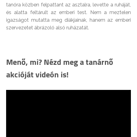
tanóra közben felpattant az asztalra, levette a ruháját,
és alatta feltárult az emberi test. Nem a meztelen
igazságot mutatta meg diákjainak, hanem az emberi
szervezetet ábrázoló alsó ruházatát.
Menő, mi? Nézd meg a tanárnő
akcióját videón is!