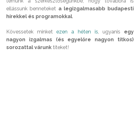
térnünk a szerkesztőségünkbe, hogy továbbra is
ellássunk benneteket
a legizgalmasabb budapesti
hírekkel és programokkal
.
Kövessetek minket
ezen a héten is
, ugyanis
egy
nagyon izgalmas (és egyelőre nagyon titkos)
sorozattal várunk
titeket!