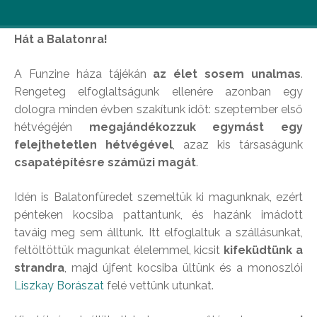
Hova megy a Funzine, ha csapatot akar építeni?
Hát a Balatonra!
A Funzine háza tájékán
az élet sosem unalmas
.
Rengeteg elfoglaltságunk ellenére azonban egy
dologra minden évben szakítunk időt: szeptember első
hétvégéjén
megajándékozzuk egymást egy
felejthetetlen hétvégével
, azaz kis társaságunk
csapatépítésre száműzi magát
.
Idén is Balatonfüredet szemeltük ki magunknak, ezért
pénteken kocsiba pattantunk, és hazánk imádott
taváig meg sem álltunk. Itt elfoglaltuk a szállásunkat,
feltöltöttük magunkat élelemmel, kicsit
kifeküdtünk a
strandra
, majd újfent kocsiba ültünk és a monoszlói
Liszkay Borásza
t
felé vettünk utunkat.