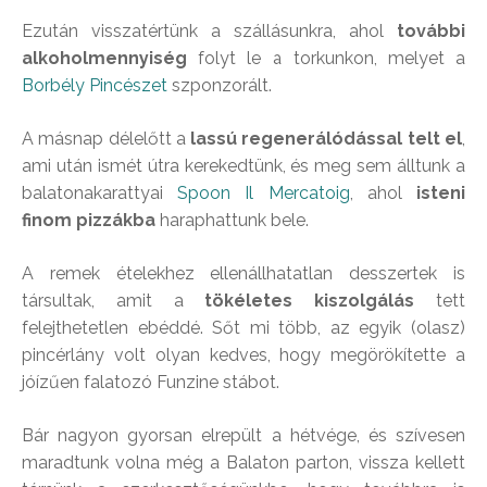
Ezután visszatértünk a szállásunkra, ahol
további
alkoholmennyiség
folyt le a torkunkon, melyet a
Borbély Pincészet
szponzorált.
A másnap délelőtt a
lassú regenerálódással telt el
,
ami után ismét útra kerekedtünk, és meg sem álltunk a
balatonakarattyai
Spoon Il Mercatoig
, ahol
isteni
finom pizzákba
haraphattunk bele.
A remek ételekhez ellenállhatatlan desszertek is
társultak, amit a
tökéletes kiszolgálás
tett
felejthetetlen ebéddé. Sőt mi több, az egyik (olasz)
pincérlány volt olyan kedves, hogy megörökítette a
jóízűen falatozó Funzine stábot.
Bár nagyon gyorsan elrepült a hétvége, és szívesen
maradtunk volna még a Balaton parton, vissza kellett