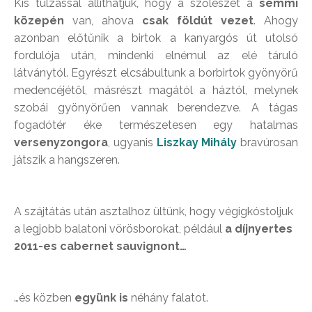
Kis túlzással állíthatjuk, hogy a szőlészet a
semmi
közepén
van, ahova
csak földút vezet
. Ahogy
azonban előtűnik a birtok a kanyargós út utolsó
fordulója után, mindenki elnémul az elé táruló
látványtól. Egyrészt elcsábultunk a borbirtok gyönyörű
medencéjétől, másrészt magától a háztól, melynek
szobái gyönyörűen vannak berendezve. A tágas
fogadótér éke természetesen egy hatalmas
versenyzongora
, ugyanis
Liszkay Mihály
bravúrosan
játszik a hangszeren.
A szájtátás után asztalhoz ültünk, hogy végigkóstoljuk
a legjobb balatoni vörösborokat, például
a díjnyertes
2011-es cabernet sauvignont…
…és közben
együnk is
néhány falatot.