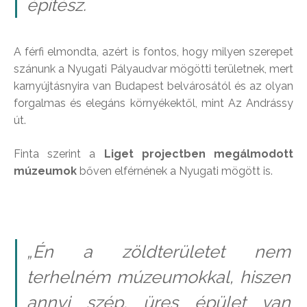
építész.
A férfi elmondta, azért is fontos, hogy milyen szerepet
szánunk a Nyugati Pályaudvar mögötti területnek, mert
karnyújtásnyira van Budapest belvárosától és az olyan
forgalmas és elegáns környékektől, mint Az Andrássy
út.
Finta szerint a
Liget projectben megálmodott
múzeumok
bőven elférnének a Nyugati mögött is.
„Én a zöldterületet nem
terhelném múzeumokkal, hiszen
annyi szép, üres épület van