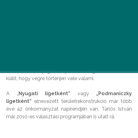
Hiába bukkannunk egyre több felújítot térbe a
városban sétálva, vannak még fejlesztésre váró
területek. A Nyugati pályaudvar mögötti terület
is ilyen.
Korábban már írtunk arról
, hogy a
városvezetés
régóta gondolkozik
azon, hogyan is tudná
hasznos
funkciókkal ellátni Budapest elhanyagolt
területeit
. A Nyugati Pályaudvar mögötti rész is azért
kiállt, hogy végre történjen vele valami.
A „
Nyugati ligetként”
vagy
„Podmaniczky
ligetként”
elnevezett területrekonstrukció már több
éve az önkormányzat napirendjén van, Tarlós István
már 2010-es választási programjában is utalt rá.