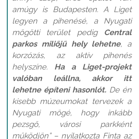
amúgy is Budapesten. A Liget
legyen a pihenésé, a Nyugati
mögötti terület pedig
Central
parkos miliőjű hely lehetne
, a
korzózás, az aktív pihenés
helyszíne.
Ha a Liget-projekt
valóban leállna, akkor itt
lehetne építeni hasonlót.
De én
kisebb múzeumokat tervezek a
Nyugati mögé, hogy inkább
pezsgő, városi parkként
működjön” – nyilatkozta Finta az