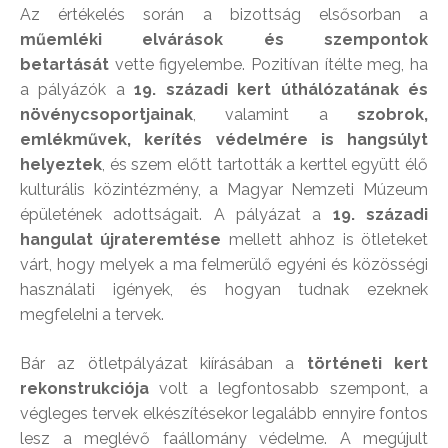
Az értékelés során a bizottság elsősorban a
műemléki elvárások és szempontok
betartását
vette figyelembe. Pozitívan ítélte meg, ha
a pályázók a
19. századi kert úthálózatának és
növénycsoportjainak
, valamint a
szobrok,
emlékművek, kerítés védelmére is hangsúlyt
helyeztek
, és szem előtt tartották a kerttel együtt élő
kulturális közintézmény, a Magyar Nemzeti Múzeum
épületének adottságait. A pályázat a
19. századi
hangulat újrateremtése
mellett ahhoz is ötleteket
várt, hogy melyek a ma felmerülő egyéni és közösségi
használati igények, és hogyan tudnak ezeknek
megfelelni a tervek.
Bár az ötletpályázat kiírásában a
történeti kert
rekonstrukciója
volt a legfontosabb szempont, a
végleges tervek elkészítésekor legalább ennyire fontos
lesz a meglévő faállomány védelme. A megújult