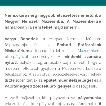
Nemsokára még nagyobb élvezettel mehetünk a
Magyar Nemzeti Múzeumba. A Múzeumkertre
hamarosan rá sem lehet majd ismerni.
Varga Benedek
, a Magyar Nemzeti Múzeum
főigazgatója és az
Emberi Erőforrások
Minisztériuma
tegnap hirdette ki a
Múzeumkert-
ötletpályázat
eredményeit. A
mindenki számára
nyitott
pályázat legfontosabb célja az volt, hogy a
múzeum ötleteket gyűjtsön a Múzeumkert korszerű
felújításához. A zsűri olyan elképzeléseket várt, melyek
tiszteletben tartják az
épület műemléki jellegét
és a
Palotanegyed zöldfelület-igényét
is kiszolgálják.
A 2016 májusában kiírt pályázatra
12 pályamunka
érkezett. Az ötletpályázat díjazására fordítható
6