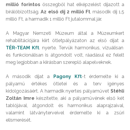
millió forintos
összegből hat elképzelést díjazott a
bírálóbizottság.
Az első díj 2 millió Ft
, második díj 1,5
millió Ft, a harmadik 1 millió Ft jutalommal jár.
A Magyar Nemzeti Múzeum által a Múzeumkert
rehabilitációjára kiírt ötletpályázaton az első díjat a
TÉR-TEAM Kft
. nyerte. Tervük harmonikus, vizuálisan
és funkcionálisan is átgondolt volt, ráadásul ez felelt
meg legjobban a kiírásban szereplő alapelveknek.
A második díjat a
Pagony Kft
-t érdemelte ki a
pályamű értékes ötletei és a terv igényes
kidolgozásáért. A harmadik nyertes pályaművet
Stéhli
Zoltán Imre
készítette, aki a pályaművének első két
tablójával, átgondolt és harmonikus alaprajzaival,
valamint látványterveivel érdemelte ki a zsűri
elismerését.