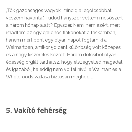
„Tök gazdaságos vagyok, mindig a legolcsóbbat
veszem havonta”. Tudod hányszor vettem mosószert
a három hónap alatt? Egyszer. Nem, nem azért, mert
imádtam az egy gallonos flakonokat a táskámban,
hanem mert pont egy olyan napot fogtam ki a
Walmartban, amikor 50 cent különbség volt közepes
és a nagy kiszerelés között. Három dolcsiból olyan
édesség orgiát tarthatsz, hogy elszégyelled magadat
és igazából, ha eddig nem voltál hívő, a Walmart és a
Wholefoods vallása biztosan meghódít.
5. Vakító fehérség