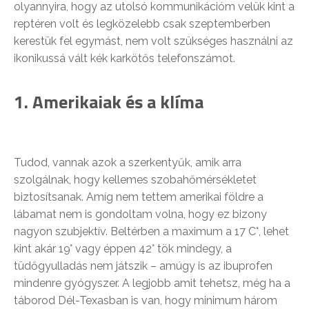
olyannyira, hogy az utolsó kommunikációm velük kint a
reptéren volt és legközelebb csak szeptemberben
kerestük fel egymást, nem volt szükséges használni az
ikonikussá vált kék karkötős telefonszámot.
1. Amerikaiak és a klíma
Tudod, vannak azok a szerkentyűk, amik arra
szolgálnak, hogy kellemes szobahőmérsékletet
biztosítsanak. Amíg nem tettem amerikai földre a
lábamat nem is gondoltam volna, hogy ez bizony
nagyon szubjektív. Beltérben a maximum a 17 C°, lehet
kint akár 19° vagy éppen 42° tök mindegy, a
tüdőgyulladás nem játszik – amúgy is az ibuprofen
mindenre gyógyszer. A legjobb amit tehetsz, még ha a
táborod Dél-Texasban is van, hogy minimum három