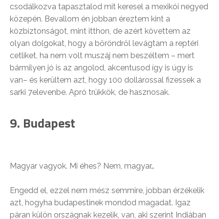
csodálkozva tapasztalod mit keresel a mexikói negyed
közepén. Bevallom én jobban éreztem kint a
közbiztonságot, mint itthon, de azért követtem az
olyan dolgokat, hogy a bőröndről levágtam a reptéri
cetliket, ha nem volt muszáj nem beszéltem – mert
bármilyen jó is az angolod, akcentusod így is úgy is
van– és kerültem azt, hogy 100 dollárossal fizessek a
sarki 7elevenbe. Apró trükkök, de hasznosak.
9. Budapest
Magyar vagyok. Mi éhes? Nem, magyar…
Engedd el, ezzel nem mész semmire, jobban érzékelik
azt, hogyha budapestinek mondod magadat. Igaz
páran külön országnak kezelik, van, aki szerint Indiában