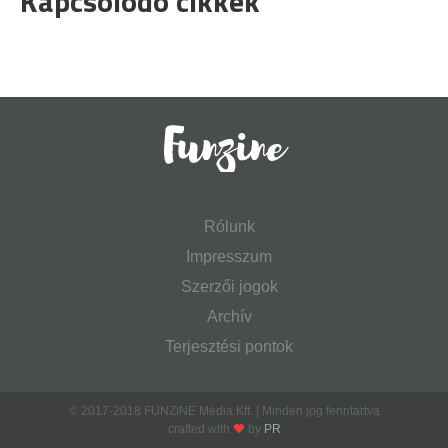
Kapcsolódó cikkek
Rólunk
Impresszum
Szerzői jogok
Archív
Terjesztési pontok
© 2017-2018 FUNZINE Média Kft. | Minden jog fenntartva
crafted with
by
PR