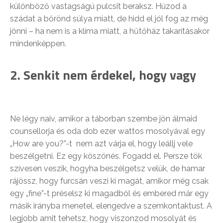
különböző vastagságú pulcsit beraksz. Húzod a
szádat a bőrönd súlya miatt, de hidd el jól fog az még
jönni – ha nem is a klíma miatt, a hűtőház takarításakor
mindenképpen.
2. Senkit nem érdekel, hogy vagy
Ne légy naiv, amikor a táborban szembe jön álmaid
counsellorja és oda dob ezer wattos mosolyával egy
„How are you?”-t nem azt várja el, hogy leállj vele
beszélgetni. Ez egy köszönés. Fogadd el. Persze tök
szívesen veszik, hogyha beszélgetsz velük, de hamar
rájössz, hogy furcsán veszi ki magát, amikor még csak
egy „fine”-t préselsz ki magadból és embered már egy
másik irányba menetel, elengedve a szemkontaktust. A
legjobb amit tehetsz, hogy viszonzod mosolyát és