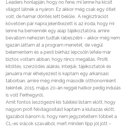
Leaders honlapján, hogy no fene, mi lenne ha kicsit
világot látnék a nyáron. Ez akkor még csak egy ötlet
volt, de hamar döntés lett belőle. A regisztrációt
követően pár napra jelentkezett is az iroda, hogy mi
lenne ha bemennék egy alap tájékoztatóra, amire
bevallom nehezen tudtak rábeszélni – akkor még nem
igazán láttam át a program menetét, de végül
belementem és a pesti bérház lépcsőin lefele már
biztos voltam abban, hogy nincs megállás. Profil
kitöltés, szerződés aláírás, interjúk, tájékoztatók és
januárra már elhelyezést is kaptam egy arkansasi
táborban, amire még mindig második otthonomként
tekintek. 2015. május 20-án reggel hatkor pedig indulás
is volt Ferihegyről.
Amit fontos leszögezni kis túlélési listám előtt, hogy
nagyon profi felvilágosítást kaptam a kiutazás előtt.
Igazából bánom is, hogy nem jegyzeteltem többet a
CL-es srácok szavaiból, mert minden tipp jól jött –