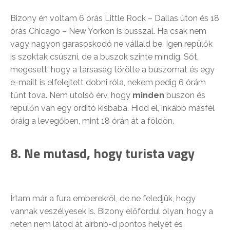
Bizony én voltam 6 órás Little Rock – Dallas úton és 18
órás Chicago – New Yorkon is busszal. Ha csak nem
vagy nagyon garasoskodó ne vállald be. Igen repülők
is szoktak csúszni, de a buszok szinte mindig. Sőt,
megesett, hogy a társaság törölte a buszomat és egy
e-mailt is elfelejtett dobni róla, nekem pedig 6 órám
tűnt tova. Nem utolsó érv, hogy
minden
buszon és
repülőn van egy ordító kisbaba. Hidd el, inkább másfél
óráig a levegőben, mint 18 órán át a földön.
8. Ne mutasd, hogy turista vagy
Írtam már a fura emberekről, de ne feledjük, hogy
vannak veszélyesek is. Bizony előfordul olyan, hogy a
neten nem látod át airbnb-d pontos helyét és