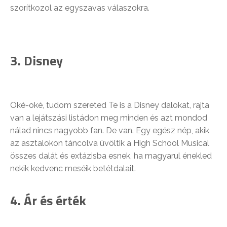
szorítkozol az egyszavas válaszokra.
3. Disney
Oké-oké, tudom szereted Te is a Disney dalokat, rajta
van a lejátszási listádon meg minden és azt mondod
nálad nincs nagyobb fan. De van. Egy egész nép, akik
az asztalokon táncolva üvöltik a High School Musical
összes dalát és extázisba esnek, ha magyarul énekled
nekik kedvenc meséik betétdalait.
4. Ár és érték