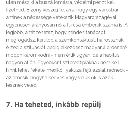
után mész ki a buszállomásra, védelmi pénzt kell
fizetned. Bizony készülj fel arra, hogy egy városban,
aminek a népessége vetekszik Magyarországéval
egyenesen arányosan nő a furcsa emberek száma is. A
legjobb, amit tehetsz, hogy minden tanácsot
megfogadsz, kerülöd a szemkontaktust, ha rossznak
érzed a szituációt pedig elkezdesz magyarul ordenáré
módon káromkodni – nem értik ugyan, de a habitus
nagyon átjön. Egyébként sztereotípiáknak nem kell
hinni, lehet fekete, mexikói, yakuza fejű ázsiai, redneck –
az amcsik, hogyha kedves vagy velük ők is azok
lesznek veled.
7. Ha teheted, inkább repülj