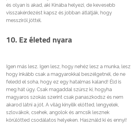
és olyan is akad, aki Kínába helyezi, de kevesebb
visszakérdezést kapsz és jobban átlátják, hogy
messziről jöttél.
10. Ez életed nyara
Igen más lesz. Igen lesz, hogy nehéz lesz a munka, lesz
hogy inkább csak a magyarokkal beszélgetnél, de ne
feledd el soha, hogy ez egy hatalmas kaland! Éld is
meg hát úgy. Csak magaddal szúrsz ki, hogyha
magyaros szokás szerint csak panaszkodsz és nem
akarod látni a jót. A világ kinyílik előtted, lengyelek,
szlovákok, csehek, angolok és amcsik lesznek
körülötted csodálatos helyeken. Használd ki és ennyi!