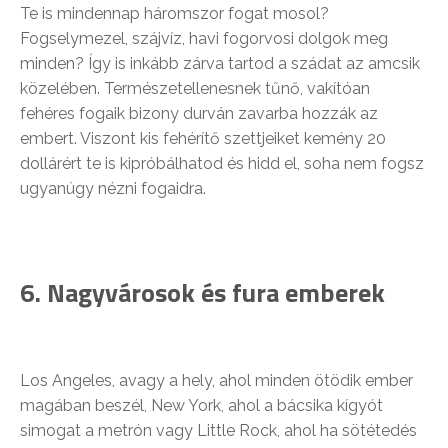
Te is mindennap háromszor fogat mosol?
Fogselymezel, szájvíz, havi fogorvosi dolgok meg
minden? Így is inkább zárva tartod a szádat az amcsik
közelében. Természetellenesnek tűnő, vakítóan
fehéres fogaik bizony durván zavarba hozzák az
embert. Viszont kis fehérítő szettjeiket kemény 20
dollárért te is kipróbálhatod és hidd el, soha nem fogsz
ugyanúgy nézni fogaidra.
6. Nagyvárosok és fura emberek
Los Angeles, avagy a hely, ahol minden ötödik ember
magában beszél, New York, ahol a bácsika kígyót
simogat a metrón vagy Little Rock, ahol ha sötétedés