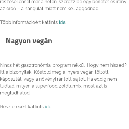
részese lennél már a héten, szerezz be egy bérletet és irány
az erdő – a hangulat miatt nem kell aggódnod!
Több információért kattints
ide
.
Nagyon vegán
Nincs hét gasztronómiai program nélkül. Hogy nem hiszed?
Itt a bizonyíték! Kóstold meg a nyers vegán töltött
káposztát, vagy a növényi rántott sajtot. Ha eddig nem
tudtad, milyen a superfood zöldturmix, most azt is
megtudhatod.
Részletekért kattints
ide
.