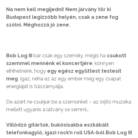
Na nem kell megijedni! Nem járvány tör ki
Budapest legizzóbb helyén, csak a zene fog
szólni. Méghozzá jó zene.
Bob Log III
bár csak egy személy, mégis ha
csukott
szemmel mennénk el koncertjére
, könnyen
elhihetnénk, hogy
egy egész együttest testesít
meg
. Igaz, néha ez az egy ember még egy csapat
energiáját is túlszárnyalja.
De azért ne csukjuk be a szemünket – az őrjítő muzsika
mellett ugyanis a látvány se semmi…
Villódzó gitártok, bukósisakba eszkábált
telefonkagyló, igazi rock’n roll USA-ból Bob Log III