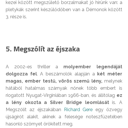
kezei között megszülető borzalmakat jó hírünk van: a
pletykák szerint készülődőben van a Démonok között
3. része is.
5. Megszólít az éjszaka
A 2002-es thriller a
molyember legendáját
dolgozza fel
. A beszámolók alapján a
két méter
magas, ember testű, vörös szemű lény,
melynek
hátából hatalmas szárnyak nőnek több embert is
riogatott Nyugat-Virginiában 1966-ban, és állítólag
ez
a lény okozta a Silver Bridge leomlását
is. A
Megszólít az éjszakában
Richard Gere
egy özvegy
újságírót alakít, akinek a felesége noteszfüzetében
hasonló szörnyet örökített meg.