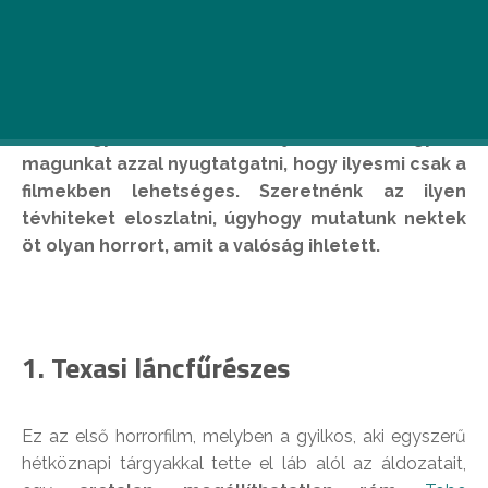
Miközben a főhős életéért izgulunk, az őt kergető
őrült gyilkos láttán hajlamosak vagyunk
magunkat azzal nyugtatgatni, hogy ilyesmi csak a
filmekben lehetséges. Szeretnénk az ilyen
tévhiteket eloszlatni, úgyhogy mutatunk nektek
öt olyan horrort, amit a valóság ihletett.
1. Texasi láncfűrészes
Ez az első horrorfilm, melyben a gyilkos, aki egyszerű
hétköznapi tárgyakkal tette el láb alól az áldozatait,