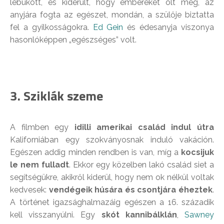
lebukott, és kiderült, hogy embereket ölt meg, az
anyjára fogta az egészet, mondán, a szülője biztatta
fel a gyilkosságokra.
Ed Gein
és édesanyja viszonya
hasonlóképpen „egészséges” volt.
3. Sziklák szeme
A filmben egy
idilli amerikai család indul útra
Kaliforniában egy szokványosnak induló vakáción.
Egészen addig minden rendben is van, míg a
kocsijuk
le nem fulladt
. Ekkor egy közelben lakó család siet a
segítségükre, akikről kiderül, hogy nem ok nélkül voltak
kedvesek:
vendégeik húsára és csontjára éheztek
.
A történet igazsághalmazáig egészen a 16. századik
kell visszanyúlni. Egy
skót kannibálklán
,
Sawney