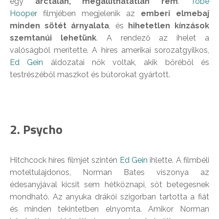
egy
arctalan, megállíthatatlan rém
.
Tobe
Hooper
filmjében megjelenik az
emberi elmebaj
minden sötét árnyalata
, és
hihetetlen kínzások
szemtanúi lehetünk
. A rendező az ihelet a
valóságból merítette. A híres amerikai sorozatgyilkos,
Ed Gein
áldozatai nők voltak, akik bőréből és
testrészéből maszkot és bútorokat gyártott.
2. Psycho
Hitchcock híres filmjét szintén
Ed Gein
ihlette. A filmbéli
moteltulajdonos, Norman Bates viszonya az
édesanyjával kicsit sem hétköznapi, sőt betegesnek
mondható. Az anyuka drákói szigorban tartotta a fiát
és minden tekintetben elnyomta. Amikor Norman