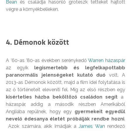
Bean
és családja hasonló groteszk tetteket hajtott
végre a környékbelieken.
4. Démonok között
A ’60-as ’80-as években serénykedő
Warren házaspár
az egyik
legismertebb és legfelkapottabb
paranormális jelenségeket kutató duó
volt. A
2013-as Démonok között, majd a film idei folytatása is
az ő történeteit eleveníti fel. Míg az első részben egy
kísérteties házba beköltöző családon segít
a
házaspár, addig a második részben Amerikából
Angliába repülnek, hogy egy
gyermekeit egyedül
nevelő édesanya életét próbálják rendbe hozni
.
Azok számára, akik imádják a
James Wan
rendező