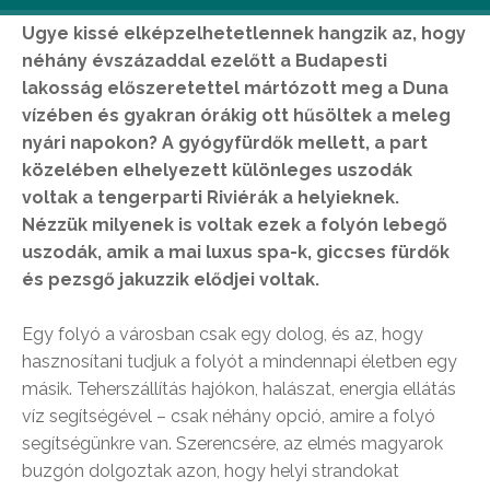
Ugye kissé elképzelhetetlennek hangzik az, hogy
néhány évszázaddal ezelőtt a Budapesti
lakosság előszeretettel mártózott meg a Duna
vízében és gyakran órákig ott hűsöltek a meleg
nyári napokon? A gyógyfürdők mellett, a part
közelében elhelyezett különleges uszodák
voltak a tengerparti Riviérák a helyieknek.
Nézzük milyenek is voltak ezek a folyón lebegő
uszodák, amik a mai luxus spa-k, giccses fürdők
és pezsgő jakuzzik elődjei voltak.
Egy folyó a városban csak egy dolog, és az, hogy
hasznosítani tudjuk a folyót a mindennapi életben egy
másik. Teherszállítás hajókon, halászat, energia ellátás
víz segítségével – csak néhány opció, amire a folyó
segítségünkre van. Szerencsére, az elmés magyarok
buzgón dolgoztak azon, hogy helyi strandokat