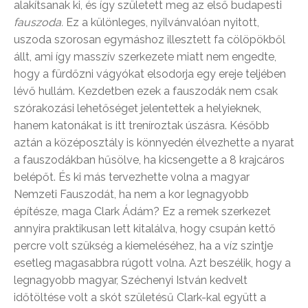
alakítsanak ki, és így született meg az első budapesti
fauszoda.
Ez a különleges, nyilvánvalóan nyitott,
uszoda szorosan egymáshoz illesztett fa cölöpökből
állt, ami így masszív szerkezete miatt nem engedte,
hogy a fürdőzni vágyókat elsodorja egy ereje teljében
lévő hullám. Kezdetben ezek a fauszodák nem csak
szórakozási lehetőséget jelentettek a helyieknek,
hanem katonákat is itt treníroztak úszásra. Később
aztán a középosztály is könnyedén élvezhette a nyarat
a fauszodákban hűsölve, ha kicsengette a 8 krajcáros
belépőt. És ki más tervezhette volna a magyar
Nemzeti Fauszodát, ha nem a kor legnagyobb
építésze, maga Clark Ádám? Ez a remek szerkezet
annyira praktikusan lett kitalálva, hogy csupán kettő
percre volt szükség a kiemeléséhez, ha a víz szintje
esetleg magasabbra rúgott volna. Azt beszélik, hogy a
legnagyobb magyar, Széchenyi István kedvelt
időtöltése volt a skót születésű Clark-kal együtt a