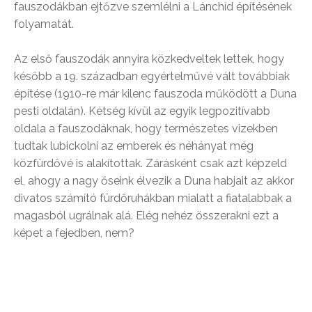
fauszodákban ejtőzve szemlélni a Lánchíd építésének
folyamatát.
Az első fauszodák annyira közkedveltek lettek, hogy
később a 19. században egyértelművé vált továbbiak
építése (1910-re már kilenc fauszoda működött a Duna
pesti oldalán). Kétség kívül az egyik legpozitívabb
oldala a fauszodáknak, hogy természetes vizekben
tudtak lubickolni az emberek és néhányat még
közfürdővé is alakítottak. Zárásként csak azt képzeld
el, ahogy a nagy őseink élvezik a Duna habjait az akkor
divatos számító fürdőruhákban mialatt a fiatalabbak a
magasból ugrálnak alá. Elég nehéz összerakni ezt a
képet a fejedben, nem?