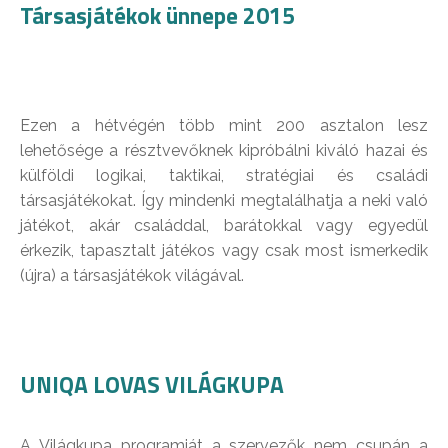
Társasjátékok ünnepe 2015
Ezen a hétvégén több mint 200 asztalon lesz
lehetősége a résztvevőknek kipróbálni kiváló hazai és
külföldi logikai, taktikai, stratégiai és családi
társasjátékokat. Így mindenki megtalálhatja a neki való
játékot, akár családdal, barátokkal vagy egyedül
érkezik, tapasztalt játékos vagy csak most ismerkedik
(újra) a társasjátékok világával.
UNIQA LOVAS VILÁGKUPA
A Világkupa programját a szervezők nem csupán a