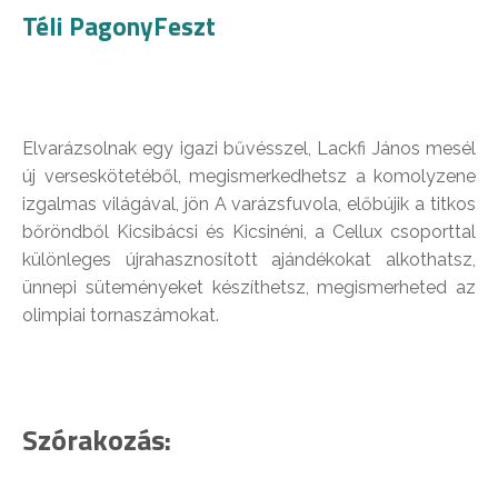
Téli PagonyFeszt
Elvarázsolnak egy igazi bűvésszel, Lackfi János mesél
új verseskötetéből, megismerkedhetsz a komolyzene
izgalmas világával, jön A varázsfuvola, előbújik a titkos
bőröndből Kicsibácsi és Kicsinéni, a Cellux csoporttal
különleges újrahasznosított ajándékokat alkothatsz,
ünnepi süteményeket készíthetsz, megismerheted az
olimpiai tornaszámokat.
Szórakozás: