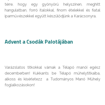
térre, hogy egy gyönyörű helyszínen, meghitt
hangulatban, forró italokkal, finom ételekkel és fiatal
iparművészekkel együtt készülődjünk a Karácsonyra.
Advent a Csodák Palotájában
Varázslatos titkokkal várnak a Télapó manói egész
decemberben! Kukkants be Télapó műhelytitkaiba,
alkoss és kísérletezz a Tudományos Manó Műhely
foglalkozásokon!