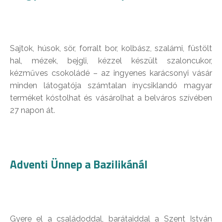
Sajtok, húsok, sör, forralt bor, kolbász, szalámi, füstölt
hal, mézek, bejgli, kézzel készült szaloncukor,
kézműves csokoládé – az ingyenes karácsonyi vásár
minden látogatója számtalan ínycsiklandó magyar
terméket kóstolhat és vásárolhat a belváros szívében
27 napon át.
Adventi Ünnep a Bazilikánál
Gyere el a családoddal, barátaiddal a Szent István