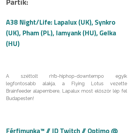
Partik:
A38 Night/Life: Lapalux (UK), Synkro
(UK), Pham (PL), Iamyank (HU), Gelka
(HU)
A széttolt r’n’b-hiphop-downtempo egyik
legfontosabb alakja, a Flying Lotus vezette
Brainfeeder alapembere, Lapalux most először lép fel
Budapesten!
Férfimunka™ // JD Twitch // Optimo @