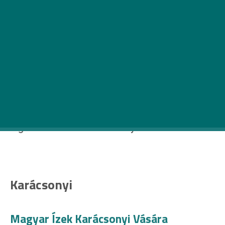
Ugyan egyre zordabb az idő, Budapest hétvégi
programjai most is mindenkit felvidítanak. Ezen a
hétvégén el kezdhettünk készülődni az
ünnepekre, különleges helyszíneken
vásárolhatunk rengetegféle finomságot, az
egész családdal együtt részt
vehettünk különböző programokon,
bemutatókon de akár elmehetünk bulizni is.
Témára bontva ismertetjük a főváros
legváltozatosabb rendezvényeit.
Karácsonyi
Magyar Ízek Karácsonyi Vására