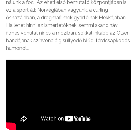
nálunk a foci. Az eheti első bemutató központjában is
ez a sport áll: Norvégiában vagyunk, a curling
őshazájában, a drogmafilmek gyártóinak Mekkájában.
Ha lehet hinni az ismertetőknek, semmi skandináv
filmes vonulat nincs a moziban, sokkal inkább az Olsen
bandájának színvonaláig süllyedő blőd, térdcsapkodós
humorról…