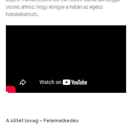
vicces ahhoz, hogy elvigye a hátán az egész
hóbelebancot…
A sötét lovag – Felemelkedés