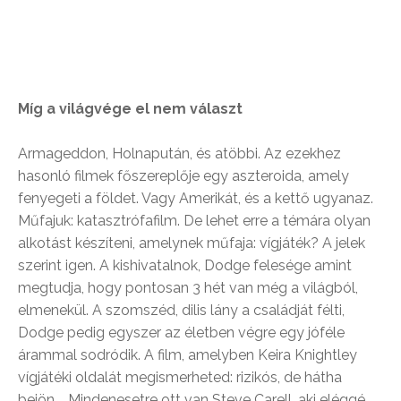
Míg a világvége el nem választ
Armageddon, Holnapután, és atöbbi. Az ezekhez
hasonló filmek főszereplője egy aszteroida, amely
fenyegeti a földet. Vagy Amerikát, és a kettő ugyanaz.
Műfajuk: katasztrófafilm. De lehet erre a témára olyan
alkotást készíteni, amelynek műfaja: vígjáték? A jelek
szerint igen. A kishivatalnok, Dodge felesége amint
megtudja, hogy pontosan 3 hét van még a világból,
elmenekül. A szomszéd, dilis lány a családját félti,
Dodge pedig egyszer az életben végre egy jóféle
árammal sodródik. A film, amelyben Keira Knightley
vígjátéki oldalát megismerheted: rizikós, de hátha
bejön… Mindenesetre ott van Steve Carell, aki eléggé