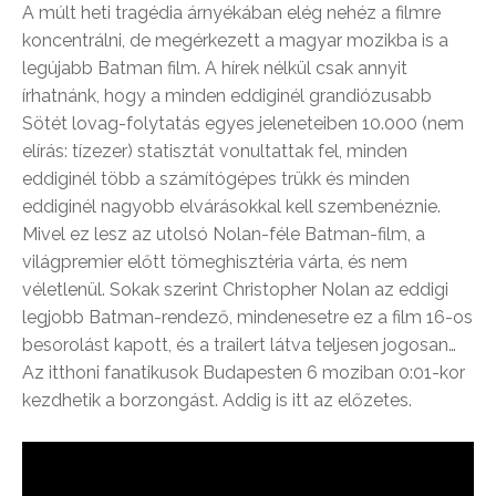
A múlt heti tragédia árnyékában elég nehéz a filmre
koncentrálni, de megérkezett a magyar mozikba is a
legújabb Batman film. A hírek nélkül csak annyit
írhatnánk, hogy a minden eddiginél grandiózusabb
Sötét lovag-folytatás egyes jeleneteiben 10.000 (nem
elírás: tízezer) statisztát vonultattak fel, minden
eddiginél több a számítógépes trükk és minden
eddiginél nagyobb elvárásokkal kell szembenéznie.
Mivel ez lesz az utolsó Nolan-féle Batman-film, a
világpremier előtt tömeghisztéria várta, és nem
véletlenül. Sokak szerint Christopher Nolan az eddigi
legjobb Batman-rendező, mindenesetre ez a film 16-os
besorolást kapott, és a trailert látva teljesen jogosan…
Az itthoni fanatikusok Budapesten 6 moziban 0:01-kor
kezdhetik a borzongást. Addig is itt az előzetes.