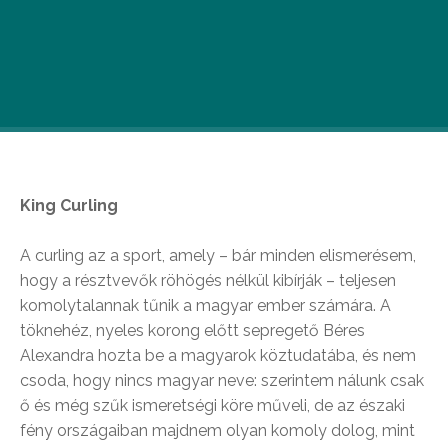
Curling, Batman, Keira Knightley: három ok,
amelyért a magyarok fele bemegy a moziba, a
másik fele meg éppen hogy messze elkerüli a
vetítőtermek környékét is ezen a héten.
King Curling
A curling az a sport, amely – bár minden elismerésem,
hogy a résztvevők röhögés nélkül kibírják – teljesen
komolytalannak tűnik a magyar ember számára. A
töknehéz, nyeles korong előtt sepregető Béres
Alexandra hozta be a magyarok köztudatába, és nem
csoda, hogy nincs magyar neve: szerintem nálunk csak
ő és még szűk ismeretségi köre műveli, de az északi
fény országaiban majdnem olyan komoly dolog, mint