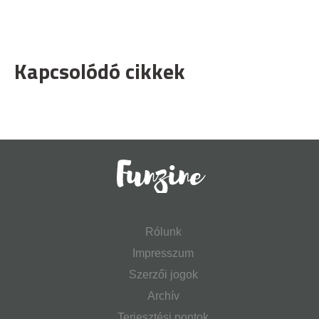
Kapcsolódó cikkek
Rólunk
Impresszum
Szerzői jogok
Archív
Terjesztési pontok