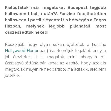
Kialudtátok már magatokat Budapest legjobb
halloween-i bulija után?A Funzine felejthetetlen
halloween-i partit rittyentett a hétvégén a Fogas
Házban, melynek legjobb pillanatait most
összeszedtük neked!
Köszönjük, hogy olyan sokan eljöttetek a Funzine
Hollywood Horror
partijára. Reméljük, legalább annyira
jól éreztétek ti is magatok, mint ahogyan mi.
Összegyűjtöttünk pár képet az estéről, hogy azok is
megtudják, milyen remek partiból maradtak ki, akik nem
jöttek el.