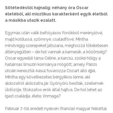
Sötétedéstől hajnalig: néhány óra Oscar
életéből, aki misztikus karakterként egyik életből
a másikba utazik ezalatt.
Egymás után válik befolyásos főnökből merénylővé,
majd koldussá, szörnnyé, családfővé. Mintha
mindvégig szerepeket játszana, méghozzá tökéletesen
átlényegülten – de hol vannak a kamerák, a közönség?
Oscar egyedüli társa Céline, a karcsú, szőke hölgy a
hatalmas limuzin kormánya mögött, amely Párizs
utcáin keresztül-kasul fuvarozza Oscart álló éjjel.
Mintha egy következetes bérgyilkos lenne, aki
áldozatról áldozatra jár. Gyönyörű bestiák, szellemek
üldözője, titokzatos erők által hajtva. De hol lehet az
igazi családja, élete, önmaga?
Február 7-től eredeti nyelven (francia) magyar felirattal