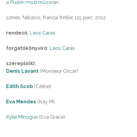
a
Puskin mozi
műsor
án.
színes, feliratos, francia thriller, 115 perc, 2012
rendező:
Leos Carax
forgatókönyvíró:
Leos Carax
szereplő(k):
Denis Lavant
(Monsieur Oscar)
Edith Scob
(Céline)
Eva Mendes
(Kay M)
Kylie Minogue
(Eva Grace)