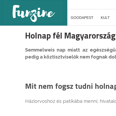
GOODAPEST
KULT
Holnap fél Magyarország 
Semmelweis nap miatt az egészségüg
pedig a köztisztviselők nem fognak dol
Mit nem fogsz tudni holnap
Háziorvoshoz és patikába menni, hivatal