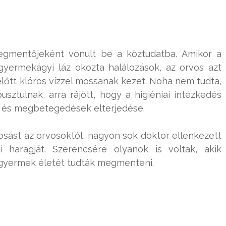
egmentőjeként vonult be a köztudatba. Amikor a
gyermekágyi láz okozta halálozások, az orvos azt
előtt klóros vízzel mossanak kezet. Noha nem tudta,
sztulnak, arra rájött, hogy a higiéniai intézkedés
 és megbetegedések elterjedése.
sást az orvosoktól, nagyon sok doktor ellenkezett
ai haragját. Szerencsére olyanok is voltak, akik
isgyermek életét tudták megmenteni.