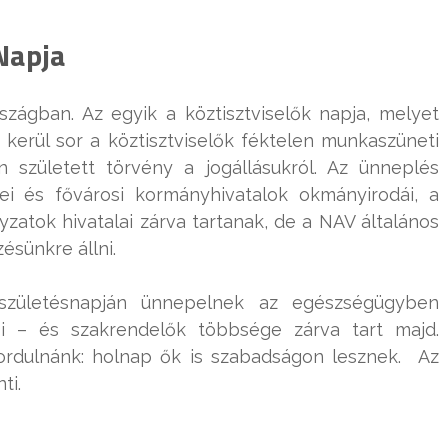
 Napja
zágban. Az egyik a köztisztviselők napja, melyet
kerül sor a köztisztviselők féktelen munkaszüneti
 született törvény a jogállásukról. Az ünneplés
i és fővárosi kormányhivatalok okmányirodái, a
zatok hivatalai zárva tartanak, de a NAV általános
ésünkre állni.
zületésnapján ünnepelnek az egészségügyben
osi – és szakrendelők többsége zárva tart majd.
ordulnánk: holnap ők is szabadságon lesznek. Az
ti.