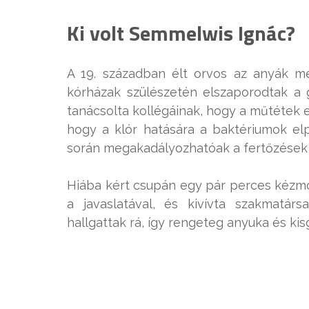
Ki volt Semmelwis Ignác?
A 19. században élt orvos az anyák m
kórházak szülészetén elszaporodtak a 
tanácsolta kollégáinak, hogy a műtétek 
hogy a klór hatására a baktériumok elpu
során megakadályozhatóak a fertőzések
Hiába kért csupán egy pár perces kézmo
a javaslatával, és kivívta szakmatárs
hallgattak rá, így rengeteg anyuka és k