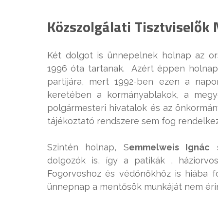
Közszolgálati Tisztviselők
Két dolgot is ünnepelnek holnap az ors
1996 óta tartanak. Azért éppen holnap 
partijára, mert 1992-ben ezen a napon
keretében a kormányablakok, a megye
polgármesteri hivatalok és az önkormány
tájékoztató rendszere sem fog rendelkez
Szintén holnap, S
emmelweis Ignác
s
dolgozók is, így a patikák , háziorv
Fogorvoshoz és védőnőkhöz is hiába f
ünnepnap a mentősök munkáját nem érin