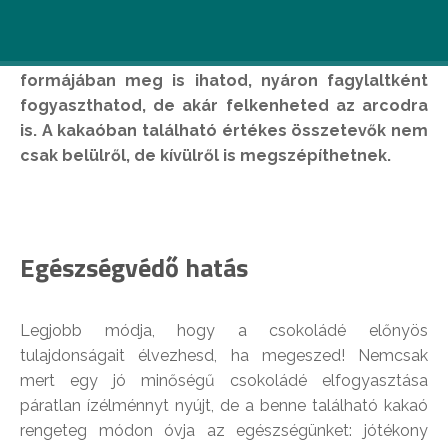
A csokoládé a természet csodálatos ajándéka:
bármikor falatozhatsz belőle, télen forró csoki
formájában meg is ihatod, nyáron fagylaltként
fogyaszthatod, de akár felkenheted az arcodra
is. A kakaóban található értékes összetevők nem
csak belülről, de kívülről is megszépíthetnek.
Egészségvédő hatás
Legjobb módja, hogy a csokoládé előnyös
tulajdonságait élvezhesd, ha megeszed! Nemcsak
mert egy jó minőségű csokoládé elfogyasztása
páratlan ízélménnyt nyújt, de a benne található kakaó
rengeteg módon óvja az egészségünket: jótékony