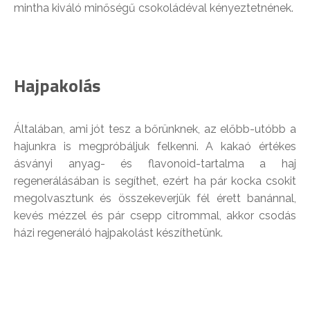
mintha kiváló minőségű csokoládéval kényeztetnének.
Hajpakolás
Általában, ami jót tesz a bőrünknek, az előbb-utóbb a
hajunkra is megpróbáljuk felkenni. A kakaó értékes
ásványi anyag- és flavonoid-tartalma a haj
regenerálásában is segíthet, ezért ha pár kocka csokit
megolvasztunk és összekeverjük fél érett banánnal,
kevés mézzel és pár csepp citrommal, akkor csodás
házi regeneráló hajpakolást készíthetünk.