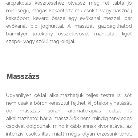
arcpakolás készítéséhez olvassz meg fél tábla jó
minőségű, magas kakaótartalmú csokit, vagy használj
kakaóport, keverd össze egy evőkanál mézzel, pár
evőkanál bio joghurttal. A masszát gazdagíthatod
bármilyen jótékony összetevővel: mandula-, liget
szépe- vagy szőlőmag-olajjal.
Masszázs
Ugyanilyen céllal alkalmazhatjuk teljes testre is, sőt
nem csak a bőrön keresztül fejtheti ki jótékony hatását,
de masszás során aromaterápiás céllal is
alkalmazható: bár a masszőrök nem mindig tényleges
csokival dolgoznak, mind inkább annak kivonatával, az
intenzív csokis illat miatt mégis olyan érzésünk lehet,