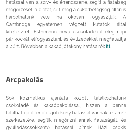
hatással van a szív- és érrendszerre, segíti a fiatalság
megőrzését, a diétát, sőt még a cukorbetegség ellen is
harcolhatunk vele, ha okosan fogyasztjuk. A
Cambridge egyetemen végzett kutatók által
kifejlesztett Esthechoc nevű csokoládéból elég napi
pár kockát elfogyasztani, és évtizedekkel megfiatalítja
a bőrt. Bővebben a kakaó jótékony hatásairól:
itt
Arcpakolás
Sok kozmetikus ajánlata között találkozhatunk
csokoládé és kakaópakolással, hiszen a benne
található polifenolok jótékony hatással vannak az arcőr
szerkezetére, segítik megőrizni annak fiatalságát, és
gyulladáscsökkentő hatással bírnak. Házi csokis