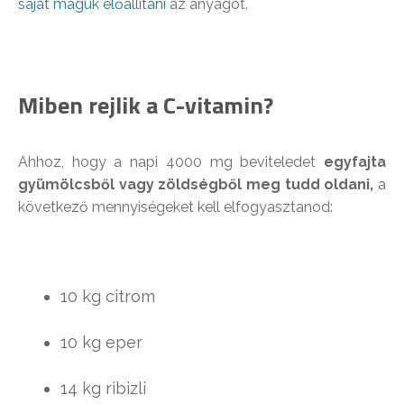
saját maguk előállítani
az anyagot.
Miben rejlik a C-vitamin?
Ahhoz, hogy a napi 4000 mg beviteledet
egyfajta
gyümölcsből vagy zöldségből meg tudd oldani,
a
következő mennyiségeket kell elfogyasztanod:
10 kg citrom
10 kg eper
14 kg ribizli