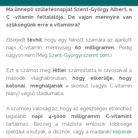
Ma ünnepli születésnapját Szent-György Albert, a
C -vitamin feltalálója. De vajon mennyire van
szükségünk erre a vitaminra?
Elterjedt
tévhit
, hogy egy felnőtt számára az ajánlott
napi C-vitamin mennyiség
60 milligramm
. Pedig
nagyon nem.(Még
Szent-Györgyi szerint sem.
)
Ezt a számot még
Hitler
számoltatta ki orvosaival a
második világháborúban,
hogy elkerülje, hogy
katonái meghaljanak
a skorbut (vagyis C-vitamin
hiány) végső stádiumába.
A szomorú valóság az, hogy az egészséges étrendhez
legalább
napi 4-5000 milligramm C-vitamint
tartalmaz. Bezzeg a mázlista emlősök többsége
(például a kutyák, a disznók, vagy a madarak)
képesek