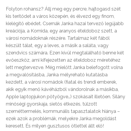
Folyton rohansz? Állj meg egy percre, hajtogasd szét
kis terítődet a város közepén, és élvezd egy finom,
kielégítő ebédet. Csernák Janka hazai tervező legújabb
kreációja, a Komida, egy aranyos ételdoboz szett, a
városi nomádoknak részére. Tartalmaz két fából
készült tálat, egy a leves, a másik a saláta, vagy
szendvics számára. Ezen kívül megtalálható benne két
evőeszköz, ami kifejezetten az ételdoboz méretéhez
lett megtervezve. Még mielőtt Janka belefogott volna
a megvalósításba, Janka mélyreható kutatásba
kezdett, a városi nomádok (fiatal és trendi emberek,
akik egyik menő kávéházból vándorolnak a másikba,
Apple laptopjukon pötyögve…) szokásait illetően. Silány
minőségi gyorskaja, sietős étkezés, túlzott
szeméttermelés, kommunális tapasztalatok hiánya –
ezek azok a problémák, melyekre Janka megoldást
keresett. És milyen gusztusos ötlettel állt elő!