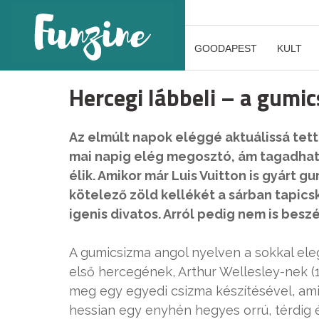
GOODAPEST
KULT
Hercegi lábbeli – a gumi
Az elmúlt napok eléggé aktuálissá tett
mai napig elég megosztó, ám tagadhat
élik. Amikor már Luis Vuitton is gyárt 
kötelező zöld kellékét a sárban tapics
igenis divatos. Arról pedig nem is beszé
A gumicsizma angol nyelven a sokkal ele
első hercegének, Arthur Wellesley-nek (1
meg egy egyedi csizma készítésével, ami 
hessian egy enyhén hegyes orrú, térdig 