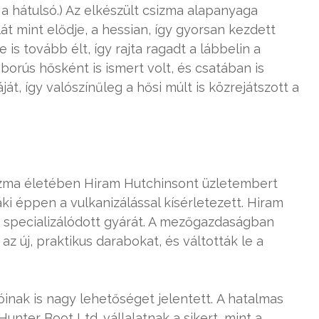
a hátulsó.) Az elkészült csizma alapanyaga
át mint elődje, a hessian, így gyorsan kezdett
 is tovább élt, így rajta ragadt a lábbelin a
orús hősként is ismert volt, és csatában is
ját, így valószínűleg a hősi múlt is közrejátszott a
sizma életében Hiram Hutchinsont üzletembert
ki éppen a vulkanizálással kísérletezett. Hiram
 specializálódott gyárát. A mezőgazdaságban
 új, praktikus darabokat, és váltották le a
inak is nagy lehetőséget jelentett. A hatalmas
ter Boot Ltd. vállalatnak a sikert, mint a