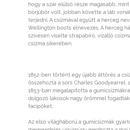
hogy a szár elülső része magasabb, mint 
borjúbőr volt, jobban követte a láb vonal
terjedni. A csizmával együtt a herceg neve
Wellington boots elnevezés. A herceg háb
szívesen viselte strapabíró, vízálló csizmá
csizma sikerében.
1852-ben történt egy újabb áttörés a c
összehozta a sors Charles Goodyearrel, a
1853-ban megalapította a gumicsizmákra
dolgozó lakosok nagy örömmel fogadták az
facipőket.
Az első világháború a gumicsizmák gyártó
megrendelés ugyanúgy meghozta a mai Hun