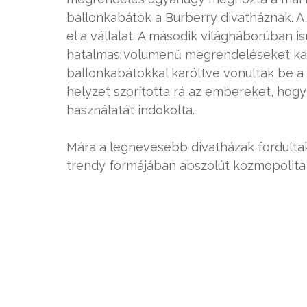
ballonkabátok a Burberry divatháznak. A 
el a vállalat. A második világháborúban i
hatalmas volumenű megrendeléseket kapo
ballonkabátokkal karöltve vonultak be a
helyzet szorította rá az embereket, hogy 
használatát indokolta.
Mára a legnevesebb divatházak fordultak
trendy formájában abszolút kozmopolita v