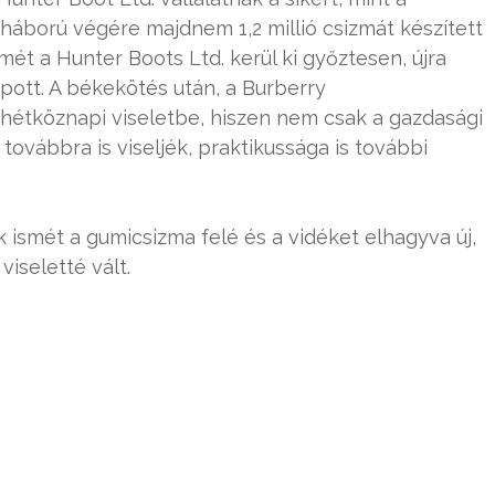
háború végére majdnem 1,2 millió csizmát készített
smét a Hunter Boots Ltd. kerül ki győztesen, újra
tt. A békekötés után, a Burberry
 hétköznapi viseletbe, hiszen nem csak a gazdasági
továbbra is viseljék, praktikussága is további
 ismét a gumicsizma felé és a vidéket elhagyva új,
iseletté vált.