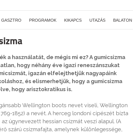
GASZTRO
PROGRAMOK
KIKAPCS
UTAZÁS
BALATON
csizma
ék a használatát, de mégis mi ez? A gumicsizma
atlan, hogy néhány éve igazi reneszánszukat
gumicsizmát, igazán elfelejthetjük nagyapáink
koláshoz, és elismerhetjük, hogy a gumicsizma
lve, hogy arisztokratikus is.
gánsabb Wellington boots nevet viseli, Wellington
769-1852) a nevét. A herceg londoni cipészét bízta
az úgynevezett hessian csizmát veszi alapul. (A
érő szárú csizmafajta, amelynek különlegessége,