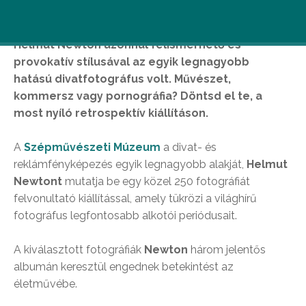
Helmut Newton azonnal felismerhető és
provokatív stílusával az egyik
legnagyobb
hatású
divatfotográfus volt. Művészet,
kommersz vagy pornográfia? Döntsd el te, a
most nyíló retrospektív kiállításon.
A
Szépművészeti Múzeum
a divat- és
reklámfényképezés egyik legnagyobb alakját,
Helmut
Newtont
mutatja be egy közel 250 fotográfiát
felvonultató kiállítással, amely tükrözi a világhírű
fotográfus legfontosabb alkotói periódusait.
A kiválasztott fotográfiák
Newton
három jelentős
albumán keresztül engednek betekintést az
életművébe.