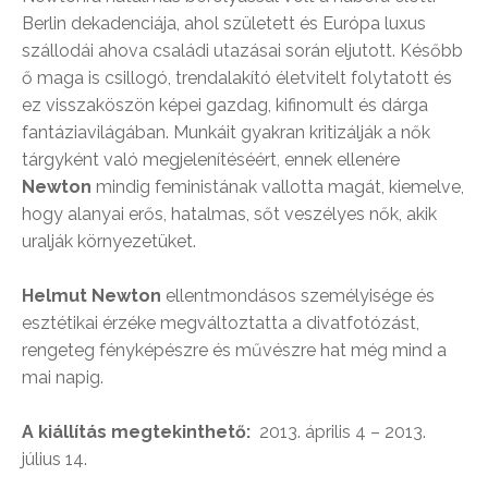
Berlin dekadenciája, ahol született és Európa luxus
szállodái ahova családi utazásai során eljutott. Később
ő maga is csillogó, trendalakító életvitelt folytatott és
ez visszaköszön képei gazdag, kifinomult és dárga
fantáziavilágában. Munkáit gyakran kritizálják a nők
tárgyként való megjelenítéséért, ennek ellenére
Newton
mindig feministának vallotta magát, kiemelve,
hogy alanyai erős, hatalmas, sőt veszélyes nők, akik
uralják környezetüket.
Helmut Newton
ellentmondásos személyisége és
esztétikai érzéke megváltoztatta a divatfotózást,
rengeteg fényképészre és művészre hat még mind a
mai napig.
A kiállítás megtekinthető:
2013. április 4 – 2013.
július 14.