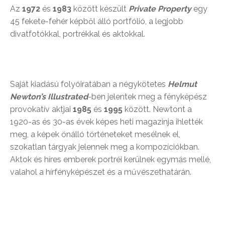
Az
1972
és
1983
között készült
Private Property
egy
45 fekete-fehér képből álló portfólió, a legjobb
divatfotókkal, portrékkal és aktokkal.
Saját kiadású folyóiratában a négykötetes
Helmut
Newton’s Illustrated
-ben jelentek meg a fényképész
provokatív aktjai
1985
és
1995
között. Newtont a
1920-as és 30-as évek képes heti magazinja ihlették
meg, a képek önálló történeteket mesélnek el,
szokatlan tárgyak jelennek meg a kompozíciókban.
Aktok és híres emberek portréi kerülnek egymás mellé,
valahol a hírfényképészet és a művészethatárán.