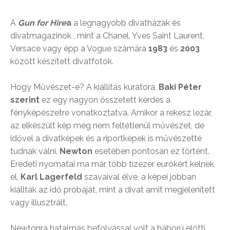
A
Gun for Hire
a
a legnagyobb divatházak és
divatmagazinok , mint a Chanel, Yves Saint Laurent,
Versace vagy épp a Vogue számára
1983
és
2003
között készített divatfotók.
Hogy Művészet-e? A kiállítás kurátora,
Baki Péter
szerint
ez egy nagyon összetett kérdés a
fényképészetre vonatkoztatva. Amikor a rekesz lezár,
az elkészült kép még nem feltétlenül művészet, de
idővel a divatképek és a riportképek is művészetté
tudnak válni.
Newton
esetében pontosan ez történt.
Eredeti nyomatai ma már több tízezer eurókért kelnek
el.
Karl Lagerfeld
szavaival élve, a képei jobban
kiállták az idő próbáját, mint a divat amit megjelenített
vagy illusztrált.
Newtonra hatalmas befolyással volt a háború elötti