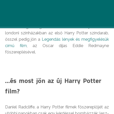
Harry Potter előzménytörténet a mozikban,
utótörténet a színházban. Mi jöhet még?
J. K. Rowlingnak izgalmas éve van. Június elején került a
londoni színházakban az első Harry Potter színdarab,
ősszel pedig jön a
Legendás lények és megfigyelésük
című film
, az Oscar díjas Eddie Redmayne
főszereplésével.
…és most jön az új Harry Potter
film?
Daniel Radcliffe, a Harry Potter filmek főszereplőjét az
utóbbi napokban csak egy kérdéssel bombázzák: lesz-